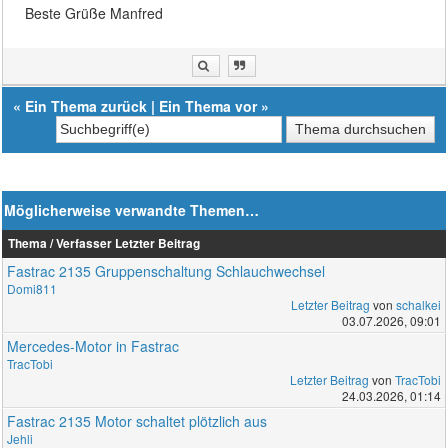
Beste Grüße Manfred
«
Ein Thema zurück
|
Ein Thema vor
»
Möglicherweise verwandte Themen…
Thema / Verfasser
Letzter Beitrag
Fastrac 2135 Gruppenschaltung Schlauchwechsel
Domi811
Letzter Beitrag
von
schalkei
03.07.2026, 09:01
Mercedes-Motor in Fastrac
TracTobi
Letzter Beitrag
von
TracTobi
24.03.2026, 01:14
Fastrac 2135 Motor schaltet plötzlich aus
Jehli