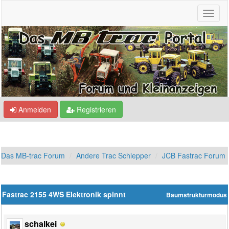
Anmelden
Registrieren
Das MB-trac Forum
Andere Trac Schlepper
JCB Fastrac Forum
Fastrac 2155 4WS Elektronik spinnt
Baumstrukturmodus
schalkei