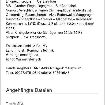
Lindner: Traktoren – Geräteträger
MS – Grader: Wegepflegegräte - Straßenhobel
Norskal: Verschleißschienen (Schneepflüge) Winterdienst
Othmerding: Baumscheren - Akku Bodenwalze Säaggregat
Rasco: Schneepflüge – Streuer – Mähgeräte – Kehrbesen
Kehrmaschine LYNX (Diesel & Elektro) mit 2,0m³ und 5,0m³
Inhalt
Vitra: Knickgelenkter Geräteträger von 25 bis 75 PS
Mietpark / LKW Transporte
Fa. Univoit GmbH & Co. KG
Land - Forst - Kommunaltechnik
Vordergeiersberg 28a
95485 Warmensteinach
Handelsregister HR-Nr. 4493 Amtsgericht Bayreuth
Telnr. 09277/975108–0 oder 01607519848
Angehängte Dateien
Thumbnail(s)