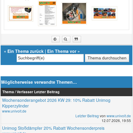
«
Ein Thema zurück
|
Ein Thema vor
»
Möglicherweise verwandte Themen…
Thema / Verfasser
Letzter Beitrag
Wochensonderangebot 2026 KW 29: 10% Rabatt Unimog
Kipperzylinder
www.univoit.de
Letzter Beitrag
von
www.univoit.de
12.07.2026, 19:55
Unimog Stoßdämpfer 20% Rabatt Wochensonderpreis