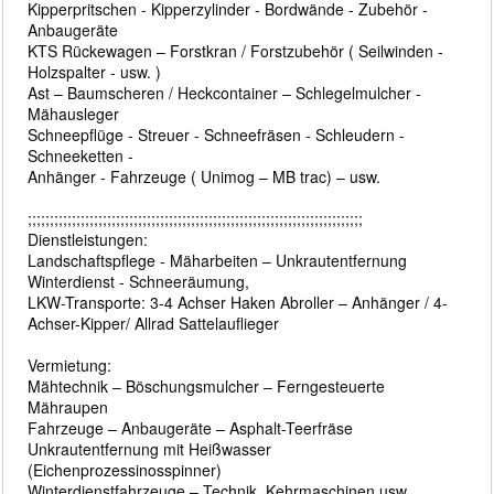
Kipperpritschen - Kipperzylinder - Bordwände - Zubehör -
Anbaugeräte
KTS Rückewagen – Forstkran / Forstzubehör ( Seilwinden -
Holzspalter - usw. )
Ast – Baumscheren / Heckcontainer – Schlegelmulcher -
Mähausleger
Schneepflüge - Streuer - Schneefräsen - Schleudern -
Schneeketten -
Anhänger - Fahrzeuge ( Unimog – MB trac) – usw.
;;;;;;;;;;;;;;;;;;;;;;;;;;;;;;;;;;;;;;;;;;;;;;;;;;;;;;;;;;;;;;;;;;;;;;;;;;;;
Dienstleistungen:
Landschaftspflege - Mäharbeiten – Unkrautentfernung
Winterdienst - Schneeräumung,
LKW-Transporte: 3-4 Achser Haken Abroller – Anhänger / 4-
Achser-Kipper/ Allrad Sattelauflieger
Vermietung:
Mähtechnik – Böschungsmulcher – Ferngesteuerte
Mähraupen
Fahrzeuge – Anbaugeräte – Asphalt-Teerfräse
Unkrautentfernung mit Heißwasser
(Eichenprozessinosspinner)
Winterdienstfahrzeuge – Technik, Kehrmaschinen usw.