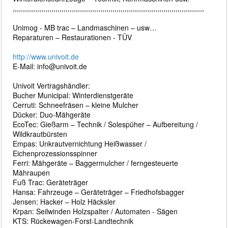
,,,,,,,,,,,,,,,,,,,,,,,,,,,,,,,,,,,,,,,,,,,,,,,,,,,,,,,,,,,,,,,,,,,,,,,,,,,,,,,,,,,,,,,,,,,,,,
Unimog - MB trac – Landmaschinen – usw…
Reparaturen – Restaurationen - TÜV
http://www.univoit.de
E-Mail: info@univoit.de
Univoit Vertragshändler:
Bucher Municipal: Winterdienstgeräte
Cerruti: Schneefräsen – kleine Mulcher
Dücker: Duo-Mähgeräte
EcoTec: Gießarm – Technik / Solespüher – Aufbereitung /
Wildkrautbürsten
Empas: Unkrautvernichtung Heißwasser /
Eichenprozessionsspinner
Ferri: Mähgeräte – Baggermulcher / ferngesteuerte
Mähraupen
Fuß Trac: Geräteträger
Hansa: Fahrzeuge – Geräteträger – Friedhofsbagger
Jensen: Hacker – Holz Häcksler
Krpan: Seilwinden Holzspalter / Automaten - Sägen
KTS: Rückewagen-Forst-Landtechnik