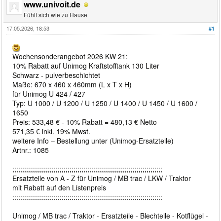
www.univoit.de
Fühlt sich wie zu Hause
17.05.2026, 18:53
#1
Wochensonderangebot 2026 KW 21:
10% Rabatt auf Unimog Kraftstofftank 130 Liter
Schwarz - pulverbeschichtet
Maße: 670 x 460 x 460mm (L x T x H)
für Unimog U 424 / 427
Typ: U 1000 / U 1200 / U 1250 / U 1400 / U 1450 / U 1600 /
1650
Preis: 533,48 € - 10% Rabatt = 480,13 € Netto
571,35 € inkl. 19% Mwst.
weitere Info – Bestellung unter (Unimog-Ersatzteile)
Artnr.: 1085
;;;;;;;;;;;;;;;;;;;;;;;;;;;;;;;;;;;;;;;;;;;;;;;;;;;;;;;;;;;;;;;;;;;;;;;;;;;;
Ersatzteile von A - Z für Unimog / MB trac / LKW / Traktor
mit Rabatt auf den Listenpreis
::::::::::::::::::::::::::::::::::::::::::::::::::::::::::::::::::::::::::::
Unimog / MB trac / Traktor - Ersatzteile - Blechteile - Kotflügel -