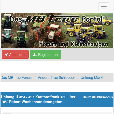
Anmelden
Registrieren
Das MB-trac Forum
Andere Trac Schlepper
Unimog Markt
Unimog U 424 / 427 Kraftstofftank 130 Liter
Baumstrukturmodus
10% Rabatt Wochensonderangebot