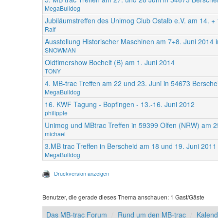
MegaBulldog
Jubiläumstreffen des Unimog Club Ostalb e.V. am 14. +
Ralf
Ausstellung Historischer Maschinen am 7+8. Juni 2014 
SNOWMAN
Oldtimershow Bochelt (B) am 1. Juni 2014
TONY
4. MB-trac Treffen am 22 und 23. Juni in 54673 Bersche
MegaBulldog
16. KWF Tagung - Bopfingen - 13.-16. Juni 2012
philipple
Unimog und MBtrac Treffen in 59399 Olfen (NRW) am 2
michael
3.MB trac Treffen in Berscheid am 18 und 19. Juni 2011
MegaBulldog
Druckversion anzeigen
Benutzer, die gerade dieses Thema anschauen: 1 Gast/Gäste
Das MB-trac Forum
Rund um den MB-trac
Kalend