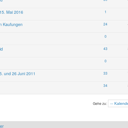
 15. Mai 2016
1
in Kaufungen
24
0
id
43
0
5. und 26 Juni 2011
33
34
Gehe zu:
er