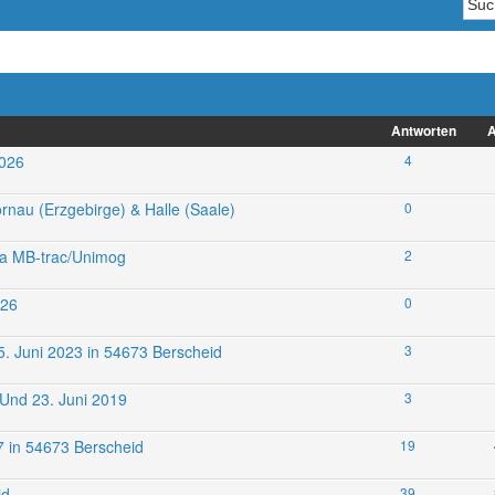
Antworten
A
2026
4
nau (Erzgebirge) & Halle (Saale)
0
ma MB-trac/Unimog
2
026
0
. Juni 2023 in 54673 Berscheid
3
 Und 23. Juni 2019
3
7 in 54673 Berscheid
19
id
39