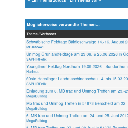
«
Ein Thema zurück
|
Ein Thema vor
»
Möglicherweise verwandte Themen…
Thema / Verfasser
Schwäbische Feldtage Bäldleschwaige 14.-16. August 
MBTrac441
Unimog Grünlandfeldtage am 23.06. & 25.06.2026 in Gor
SAPHIRFelix
Youngtimer Feldtag Nordhorn 19.09.2026 - Sonderthe
Hartmut
60ste Heeslinger Landmaschinenschau 14. bis 15.03.2
SAPHIRFelix
Einladung zum 8. MB trac und Unimog Treffen am 23.-25
MegaBulldog
Mb trac und Unimog Treffen in 54673 Berscheid am 22.
MegaBulldog
6. MB trac und Unimog Treffen am 24. und 25. Juni 201
MegaBulldog
5. MB trac Treffen am 27. und 28 Juni in 54673 Bersche