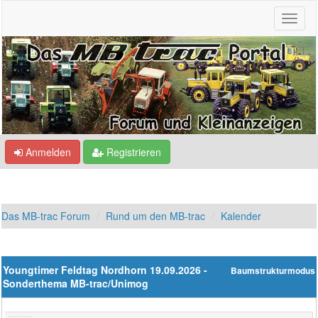
Anmelden
Registrieren
Das MB-trac Forum
Rund um den MB-trac
Kalender
Youngtimer Feldtag Nordhorn 19.09.2026 -
Baumstrukturmodus
Sonderthema MB-trac/Unimog