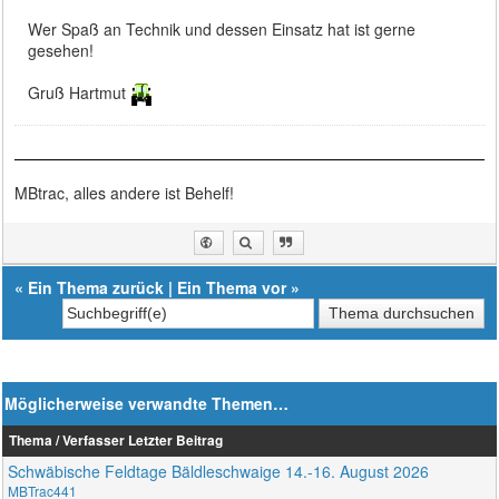
Wer Spaß an Technik und dessen Einsatz hat ist gerne
gesehen!
Gruß Hartmut
MBtrac, alles andere ist Behelf!
«
Ein Thema zurück
|
Ein Thema vor
»
Möglicherweise verwandte Themen…
Thema / Verfasser
Letzter Beitrag
Schwäbische Feldtage Bäldleschwaige 14.-16. August 2026
MBTrac441