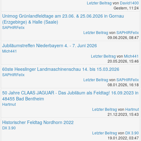
Letzter Beitrag
von
David1400
Gestern
, 11:24
Unimog Grünlandfeldtage am 23.06. & 25.06.2026 in Gornau
(Erzgebirge) & Halle (Saale)
SAPHIRFelix
Letzter Beitrag
von
SAPHIRFelix
09.06.2026, 08:47
Jubiläumstreffen Niederbayern 4. - 7. Juni 2026
Mich441
Letzter Beitrag
von
Mich441
20.05.2026, 15:46
60ste Heeslinger Landmaschinenschau 14. bis 15.03.2026
SAPHIRFelix
Letzter Beitrag
von
SAPHIRFelix
08.01.2026, 16:18
50 Jahre CLAAS JAGUAR - Das Jubiläum als Feldtag! 16.09.2023 in
48455 Bad Bentheim
Hartmut
Letzter Beitrag
von
Hartmut
21.12.2023, 15:43
Historischer Feldtag Nordhorn 2022
DX 3.90
Letzter Beitrag
von
DX 3.90
19.01.2022, 03:47