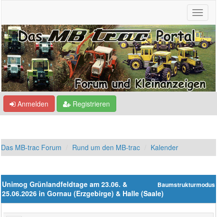
Anmelden
Registrieren
Das MB-trac Forum
Rund um den MB-trac
Kalender
Unimog Grünlandfeldtage am 23.06. &
Baumstrukturmodus
25.06.2026 in Gornau (Erzgebirge) & Halle (Saale)