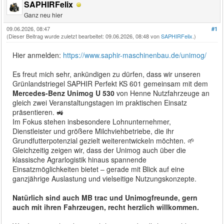
SAPHIRFelix
Ganz neu hier
09.06.2026, 08:47
#1
(Dieser Beitrag wurde zuletzt bearbeitet: 09.06.2026, 08:48 von
SAPHIRFelix
.)
Hier anmelden:
https://www.saphir-maschinenbau.de/unimog/
Es freut mich sehr, ankündigen zu dürfen, dass wir unseren
Grünlandstriegel SAPHIR Perfekt KS 601 gemeinsam mit dem
Mercedes-Benz Unimog U 530
von Henne Nutzfahrzeuge an
gleich zwei Veranstaltungstagen im praktischen Einsatz
präsentieren. 🚜
Im Fokus stehen insbesondere Lohnunternehmer,
Dienstleister und größere Milchviehbetriebe, die ihr
Grundfutterpotenzial gezielt weiterentwickeln möchten. 🌱
Gleichzeitig zeigen wir, dass der Unimog auch über die
klassische Agrarlogistik hinaus spannende
Einsatzmöglichkeiten bietet – gerade mit Blick auf eine
ganzjährige Auslastung und vielseitige Nutzungskonzepte.
Natürlich sind auch MB trac und Unimogfreunde, gern
auch mit ihren Fahrzeugen, recht herzlich willkommen.