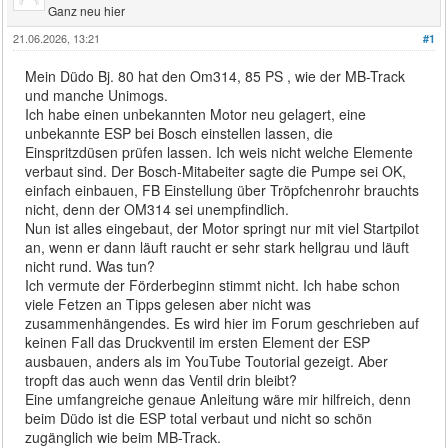
Ganz neu hier
21.06.2026, 13:21
#1
Mein Düdo Bj. 80 hat den Om314, 85 PS , wie der MB-Track
und manche Unimogs.
Ich habe einen unbekannten Motor neu gelagert, eine
unbekannte ESP bei Bosch einstellen lassen, die
Einspritzdüsen prüfen lassen. Ich weis nicht welche Elemente
verbaut sind. Der Bosch-Mitabeiter sagte die Pumpe sei OK,
einfach einbauen, FB Einstellung über Tröpfchenrohr brauchts
nicht, denn der OM314 sei unempfindlich.
Nun ist alles eingebaut, der Motor springt nur mit viel Startpilot
an, wenn er dann läuft raucht er sehr stark hellgrau und läuft
nicht rund. Was tun?
Ich vermute der Förderbeginn stimmt nicht. Ich habe schon
viele Fetzen an Tipps gelesen aber nicht was
zusammenhängendes. Es wird hier im Forum geschrieben auf
keinen Fall das Druckventil im ersten Element der ESP
ausbauen, anders als im YouTube Toutorial gezeigt. Aber
tropft das auch wenn das Ventil drin bleibt?
Eine umfangreiche genaue Anleitung wäre mir hilfreich, denn
beim Düdo ist die ESP total verbaut und nicht so schön
zugänglich wie beim MB-Track.