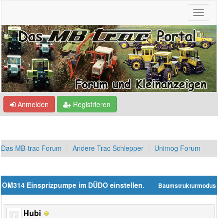
Anmelden
Registrieren
Das MB-trac Forum
Andere Trac Schlepper
Unimog Forum
OM314 Einsprizpumpe im DÜDO einstellen.
Baumstrukturmodus
Hubi