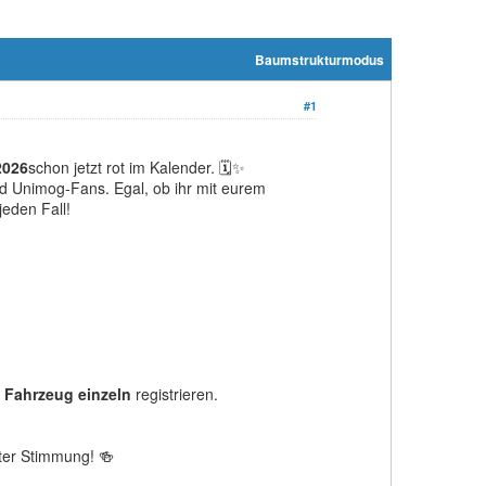
Baumstrukturmodus
#1
2026
schon jetzt rot im Kalender. 🗓️✨
d Unimog-Fans. Egal, ob ihr mit eurem
eden Fall!
 Fahrzeug einzeln
registrieren.
ter Stimmung! 🍻