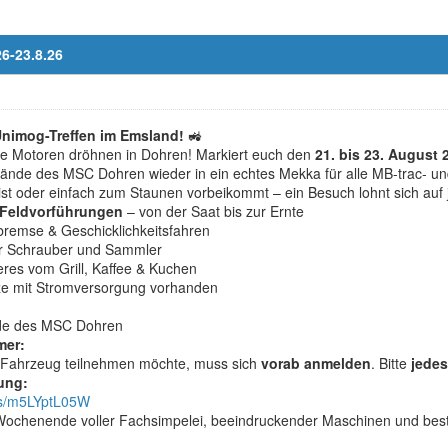
6-23.8.26
nimog-Treffen im Emsland!
🚜
die Motoren dröhnen in Dohren! Markiert euch den
21. bis 23. August
ände des MSC Dohren wieder in ein echtes Mekka für alle MB-trac- un
st oder einfach zum Staunen vorbeikommt – ein Besuch lohnt sich auf j
Feldvorführungen
– von der Saat bis zur Ernte
remse & Geschicklichkeitsfahren
ür Schrauber und Sammler
res vom Grill, Kaffee & Kuchen
tze mit Stromversorgung vorhanden
de des MSC Dohren
mer:
 Fahrzeug teilnehmen möchte, muss sich
vorab anmelden
. Bitte
jedes
ung:
e/s/m5LYptL05W
 Wochenende voller Fachsimpelei, beeindruckender Maschinen und bes