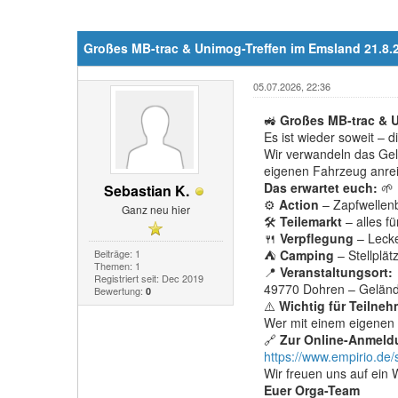
Großes MB-trac & Unimog-Treffen im Emsland 21.8.2
05.07.2026, 22:36
🚜
Großes MB-trac & U
Es ist wieder soweit – 
Wir verwandeln das Gel
eigenen Fahrzeug anrei
Das erwartet euch:
🌱
Sebastian K.
⚙️
Action
– Zapfwellenb
Ganz neu hier
🛠️
Teilemarkt
– alles f
🍴
Verpflegung
– Lecke
Beiträge: 1
⛺
Camping
– Stellplä
Themen: 1
📍
Veranstaltungsort:
Registriert seit: Dec 2019
49770 Dohren – Gelän
Bewertung:
0
⚠️
Wichtig für Teilneh
Wer mit einem eigenen
🔗
Zur Online-Anmeld
https://www.empirio.d
Wir freuen uns auf ein
Euer Orga-Team