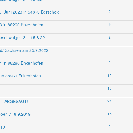
. Juni 2023 in 54673 Berscheid
3
023 in 88260 Enkenhofen
9
eschwaige 13. - 15.8.22
2
nd/ Sachsen am 25.9.2022
0
021 in 88260 Enkenhofen
0
19 in 88260 Enkenhofen
15
10
nd - ABGESAGT!
24
epen 7.-8.9.2019
16
019
2