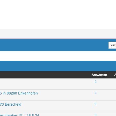
Antworten
A
0
025 in 88260 Enkenhofen
2
673 Berscheid
0
eschwaige 15. - 18.8.24
6