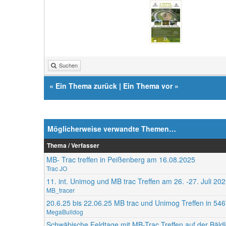
Suchen
«
Ein Thema zurück
|
Ein Thema vor
»
Möglicherweise verwandte Themen…
Thema / Verfasser
MB- Trac treffen in Peißenberg am 16.08.2025
Trac JO
11. int. Unimog und MB trac Treffen am 26. -27. Juli 2
MB_tracer
20.6.25 bis 22.06.25 MB trac und Unimog Treffen in 54
MegaBulldog
Schwäbische Feldtage mit MB-Trac Treffen auf der Bäldl