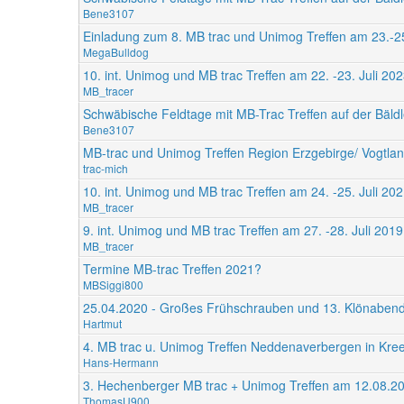
Bene3107
Einladung zum 8. MB trac und Unimog Treffen am 23.-25
MegaBulldog
10. int. Unimog und MB trac Treffen am 22. -23. Juli 2
MB_tracer
Schwäbische Feldtage mit MB-Trac Treffen auf der Bäldl
Bene3107
MB-trac und Unimog Treffen Region Erzgebirge/ Vogtla
trac-mich
10. int. Unimog und MB trac Treffen am 24. -25. Juli 2
MB_tracer
9. int. Unimog und MB trac Treffen am 27. -28. Juli 20
MB_tracer
Termine MB-trac Treffen 2021?
MBSiggi800
25.04.2020 - Großes Frühschrauben und 13. Klönabe
Hartmut
4. MB trac u. Unimog Treffen Neddenaverbergen in Kre
Hans-Hermann
3. Hechenberger MB trac + Unimog Treffen am 12.08.2
ThomasU900