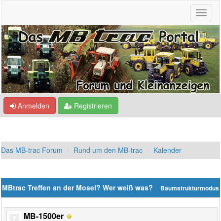
Anmelden
Registrieren
Das MB-trac Forum
Rund um den MB-trac
Kalender
MBtrac Treffen an der Mosel? Wer weiß was?
Baumstrukturmodus
MB-1500er