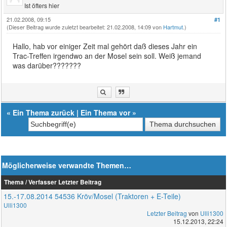
Ist öfters hier
21.02.2008, 09:15
#1
(Dieser Beitrag wurde zuletzt bearbeitet: 21.02.2008, 14:09 von
Hartmut
.)
Hallo, hab vor einiger Zeit mal gehört daß dieses Jahr ein
Trac-Treffen irgendwo an der Mosel sein soll. Weiß jemand
was darüber???????
«
Ein Thema zurück
|
Ein Thema vor
»
Möglicherweise verwandte Themen…
Thema / Verfasser
Letzter Beitrag
15.-17.08.2014 54536 Kröv/Mosel (Traktoren + E-Teile)
Ulli1300
Letzter Beitrag
von
Ulli1300
15.12.2013, 22:24