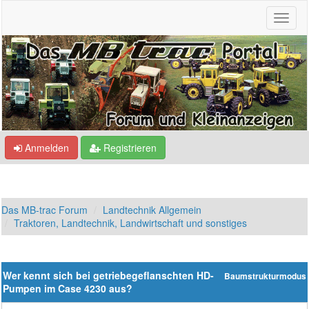
Anmelden
Registrieren
Das MB-trac Forum
Landtechnik Allgemein
Traktoren, Landtechnik, Landwirtschaft und sonstiges
Wer kennt sich bei getriebegeflanschten HD-
Baumstrukturmodus
Pumpen im Case 4230 aus?