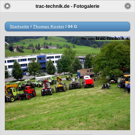
trac-technik.de - Fotogalerie
Startseite
/
Thomas Koster
/
04 G