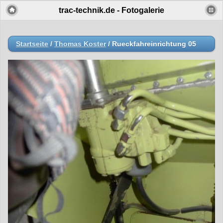
trac-technik.de - Fotogalerie
Startseite
/
Thomas Koster
/
Rueckfahreinrichtung 05