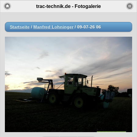
trac-technik.de - Fotogalerie
Startseite
/
Manfred Lohninger
/
09-07-26 06