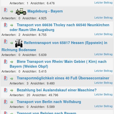
1
6.476
Magdeburg - Bayern
0
4.925
Transport von 66636 Tholey nach 66540 Neunkirchen
oder Raum Ulm Augsburg
2
8.755
Reifentransport von 65817 Hessen (Eppstein) in
Richtung Bodensee
0
5.639
Biete Transport von Rhein/ Main Gebiet ( Kirn) nach
Bayern (Weiden Obpf)
0
5.415
Transportmöglichkeit eines 40 Fuß Überseecontainer
3
9.480
Bezahlung bei Auslandskauf einer Maschine?
20
49.796
Transport von Berlin nach Wolfsburg
0
5.589
Tranport von Belgien nach Bayern