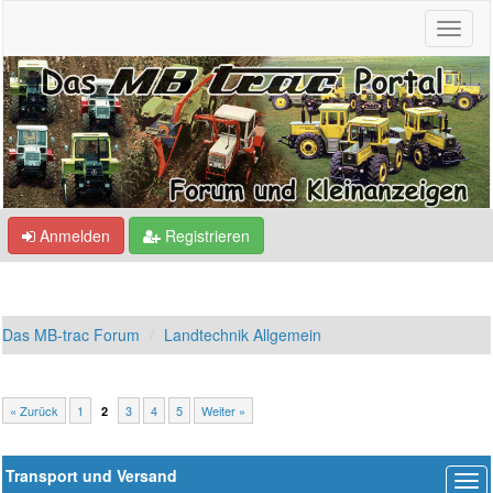
Anmelden
Registrieren
Das MB-trac Forum
Landtechnik Allgemein
« Zurück
1
3
4
5
Weiter »
2
Transport und Versand