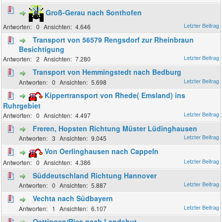
Groß-Gerau nach Sonthofen
0
4.646
Transport von 56579 Rengsdorf zur Rheinbraun
Besichtigung
2
7.280
Transport von Hemmingstedt nach Bedburg
0
5.698
Kippertransport von Rhede( Emsland) ins
Ruhrgebiet
0
4.497
Freren, Hopsten Richtung Müster Lüdinghausen
3
9.045
Von Oerlinghausen nach Cappeln
0
4.386
Süddeutschland Richtung Hannover
0
5.887
Vechta nach Südbayern
1
6.107
Oettingen/Ries nach Landshut