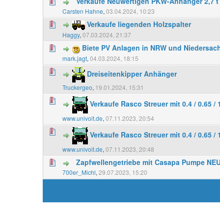
Verkaufe Neuwertigen PKW-Anhänger 2,7 t
Carsten Hahne
,
03.04.2024, 10:23
Verkaufe liegenden Holzspalter
Haggy
,
07.03.2024, 21:37
Biete PV Anlagen in NRW und Niedersac
mark.jagt
,
04.03.2024, 18:15
Dreiseitenkipper Anhänger
Truckergeo
,
19.01.2024, 15:31
Verkaufe Rasco Streuer mit 0.4 / 0.65 / 1
www.univoit.de
,
07.11.2023, 20:54
Verkaufe Rasco Streuer mit 0.4 / 0.65 / 1
www.univoit.de
,
07.11.2023, 20:48
Zapfwellengetriebe mit Casapa Pumpe NEU
700er_Michl
,
29.07.2023, 15:20