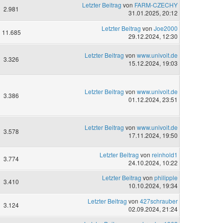
Letzter Beitrag
von
FARM-CZECHY
2.981
31.01.2025, 20:12
Letzter Beitrag
von
Joe2000
11.685
29.12.2024, 12:30
Letzter Beitrag
von
www.univoit.de
3.326
15.12.2024, 19:03
Letzter Beitrag
von
www.univoit.de
3.386
01.12.2024, 23:51
Letzter Beitrag
von
www.univoit.de
3.578
17.11.2024, 19:50
Letzter Beitrag
von
reinhold1
3.774
24.10.2024, 10:22
Letzter Beitrag
von
philipple
3.410
10.10.2024, 19:34
Letzter Beitrag
von
427schrauber
3.124
02.09.2024, 21:24