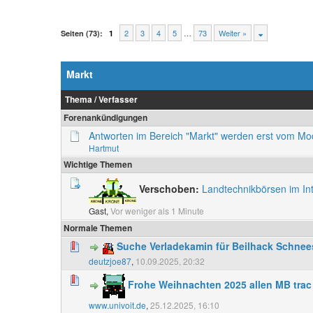
2
3
4
5
…
73
Weiter »
Seiten (73):
1
Markt
Thema
/
Verfasser
Forenankündigungen
Antworten im Bereich "Markt" werden erst vom M
Hartmut
Wichtige Themen
Verschoben:
Landtechnikbörsen im In
Gast,
Vor weniger als 1 Minute
Normale Themen
Suche Verladekamin für Beilhack Schnee
deutzjoe87
,
10.09.2025, 20:32
Frohe Weihnachten 2025 allen MB trac
www.univoit.de
,
25.12.2025, 16:10