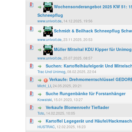
Wochensonderangebot 2025 KW 51: 15
Schneepflug
www.univoit.de
,
14.12.2025, 19:56
Schmidt & Beilhack Schneepflug Sch
www.univoit.de
,
23.11.2025, 20:53
Müller Mitteltal KDU Kipper für Unimog
www.univoit.de
,
25.07.2025, 08:57
Suchen: Kartoffelhäufelgerät Und Mittels
Trac Und Unimog
,
08.02.2025, 22:04
Verkaufe: Drehmomentschlüssel GEDOR
Michl_LI
,
24.05.2025, 20:21
Suche Rungenbänke für Forstanhänger
Kowalski
,
15.01.2023, 13:27
Verkaufe Blomenroehr Tieflader
Toto
,
14.02.2025, 10:05
Kartoffel Legegerät und Häufel/Hackmasc
HUSTRAC
,
12.02.2025, 16:23