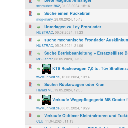
schrauber1962
,
31.08.2024, 18:16
Suche einen Rückekran
mog-marty
,
28.08.2024, 15:43
Unterlagen zu Ley Frontlader
HUSTRAC
,
06.08.2024, 11:23
suche mechanische Frontlader Ausklinku
HUSTRAC
,
05.08.2024, 21:06
Suche Betriebsanleitung + Ersatzteilliste 
MB-Fahrer
,
08.05.2023, 09:09
KTS Rückewagen 7,0 to. Tüv Straßenzu
www.univoit.de
,
16.06.2024, 19:14
Suche: Rückewagen oder Kran
Harald ML
,
19.05.2024, 12:05
Verkaufe Wegepflegegerät MS-Grader f
www.univoit.de
,
08.05.2024, 18:29
Verkaufe Oldtimer Kleintraktoren und Trakt
CLU
,
11.04.2024, 11:13