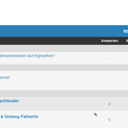
R
Antworten
A
oderatorenteam durchgesehen!
-
ternet
-
schleuder
2
 & Unimog Fahrer/in
0