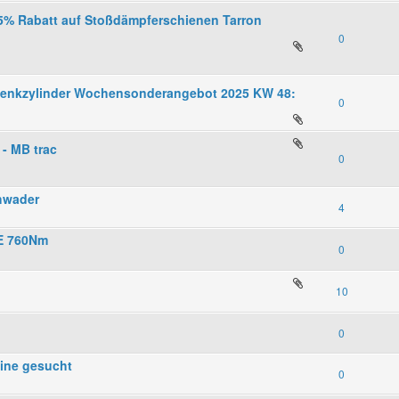
% Rabatt auf Stoßdämpferschienen Tarron
0
wenkzylinder Wochensonderangebot 2025 KW 48:
0
 - MB trac
0
chwader
4
E 760Nm
0
10
0
hine gesucht
0