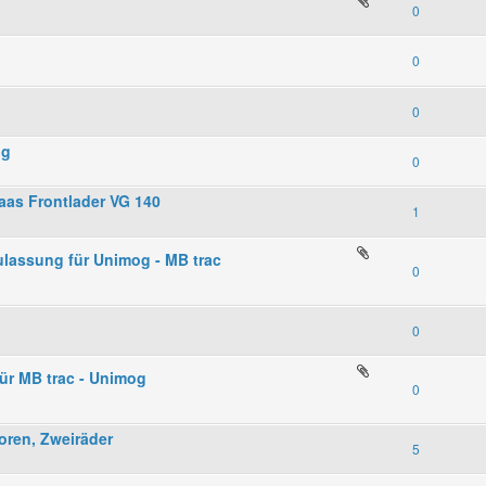
0
0
0
ng
0
Baas Frontlader VG 140
1
lassung für Unimog - MB trac
0
0
ür MB trac - Unimog
0
oren, Zweiräder
5