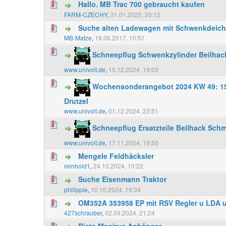
Hallo. MB Trac 700 gebraucht kaufen
FARM-CZECHY
,
31.01.2025, 20:12
Suche alten Ladewagen mit Schwenkdeich
MB-Matze
,
18.06.2017, 10:51
Schneepflug Schwenkzylinder Beilhack
www.univoit.de
,
15.12.2024, 19:03
Wochensonderangebot 2024 KW 49: 15%
Drutzel
www.univoit.de
,
01.12.2024, 23:51
Schneepflug Ersatzteile Beilhack Sch
www.univoit.de
,
17.11.2024, 19:50
Mengele Feldhäcksler
reinhold1
,
24.10.2024, 10:22
Suche Eisenmann Traktor
philipple
,
10.10.2024, 19:34
OM352A 353958 EP mit RSV Regler u LDA 
427schrauber
,
02.09.2024, 21:24
Biete Magirus Anhänger