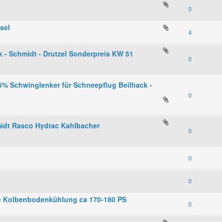
0
sel
4
 - Schmidt - Drutzel Sonderpreis KW 51
0
 Schwinglenker für Schneepflug Beilhack -
0
midt Rasco Hydrac Kahlbacher
0
0
0
u Kolbenbodenkühlung ca 170-180 PS
0