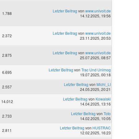
Letzter Beitrag
von
www.univoit.de
1.788
14.12.2025, 19:56
Letzter Beitrag
von
www.univoit.de
2.372
23.11.2025, 20:53
Letzter Beitrag
von
www.univoit.de
2.875
25.07.2025, 08:57
Letzter Beitrag
von
Trac Und Unimog
6.695
19.07.2025, 00:18
Letzter Beitrag
von
Michl_LI
2.557
24.05.2025, 20:21
Letzter Beitrag
von
Kowalski
14.012
14.04.2025, 13:16
Letzter Beitrag
von
Toto
2.733
14.02.2025, 10:05
Letzter Beitrag
von
HUSTRAC
2.811
12.02.2025, 16:23