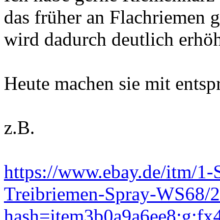
das früher an Flachriemen
wird dadurch deutlich erhöh
Heute machen sie mit ents
z.B.
https://www.ebay.de/itm/1
Treibriemen-Spray-WS68/
hash=item3b0a9a6ee8:g:f