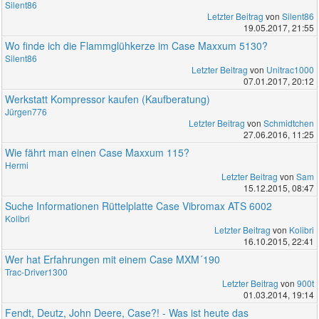
Silent86
Letzter Beitrag
von
Silent86
19.05.2017, 21:55
Wo finde ich die Flammglühkerze im Case Maxxum 5130?
Silent86
Letzter Beitrag
von
Unitrac1000
07.01.2017, 20:12
Werkstatt Kompressor kaufen (Kaufberatung)
Jürgen776
Letzter Beitrag
von
Schmidtchen
27.06.2016, 11:25
Wie fährt man einen Case Maxxum 115?
Hermi
Letzter Beitrag
von
Sam
15.12.2015, 08:47
Suche Informationen Rüttelplatte Case Vibromax ATS 6002
Kolibri
Letzter Beitrag
von
Kolibri
16.10.2015, 22:41
Wer hat Erfahrungen mit einem Case MXM´190
Trac-Driver1300
Letzter Beitrag
von
900t
01.03.2014, 19:14
Fendt, Deutz, John Deere, Case?! - Was ist heute das