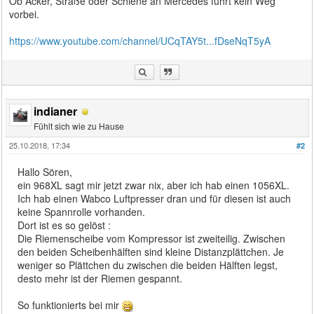
Ob Acker, Straße oder Schiene an Mercedes führt kein Weg
vorbei.
https://www.youtube.com/channel/UCqTAY5t...fDseNqT5yA
indianer
Fühlt sich wie zu Hause
25.10.2018, 17:34
#2
Hallo Sören,
ein 968XL sagt mir jetzt zwar nix, aber ich hab einen 1056XL.
Ich hab einen Wabco Luftpresser dran und für diesen ist auch
keine Spannrolle vorhanden.
Dort ist es so gelöst :
Die Riemenscheibe vom Kompressor ist zweiteilig. Zwischen
den beiden Scheibenhälften sind kleine Distanzplättchen. Je
weniger so Plättchen du zwischen die beiden Hälften legst,
desto mehr ist der Riemen gespannt.
So funktionierts bei mir