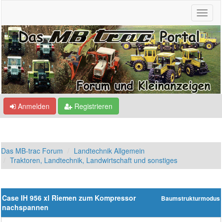
Anmelden
Registrieren
Das MB-trac Forum
Landtechnik Allgemein
Traktoren, Landtechnik, Landwirtschaft und sonstiges
Case IH 956 xl Riemen zum Kompressor
Baumstrukturmodus
nachspannen