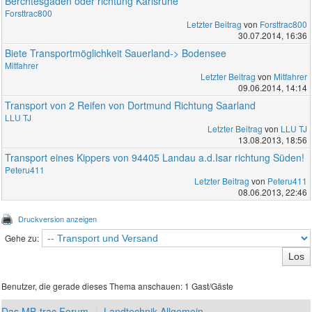
Berchtesgaden oder richtung Karlsruhe
Forsttrac800
Letzter Beitrag
von
Forsttrac800
30.07.2014, 16:36
Biete Transportmöglichkeit Sauerland-> Bodensee
Mitfahrer
Letzter Beitrag
von
Mitfahrer
09.06.2014, 14:14
Transport von 2 Reifen von Dortmund Richtung Saarland
LLU TJ
Letzter Beitrag
von
LLU TJ
13.08.2013, 18:56
Transport eines Kippers von 94405 Landau a.d.Isar richtung Süden!
Peteru411
Letzter Beitrag
von
Peteru411
08.06.2013, 22:46
Druckversion anzeigen
Gehe zu:
Benutzer, die gerade dieses Thema anschauen: 1 Gast/Gäste
Das MB-trac Forum
Landtechnik Allgemein