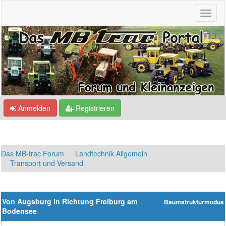
Anmelden
Registrieren
Das MB-trac Forum
Landtechnik Allgemein
Transport und Versand
Von Augsburg in Richtung Freiburg am
Baumstrukturmodus
Bodensee