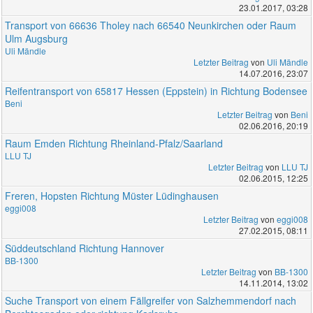
23.01.2017, 03:28
Transport von 66636 Tholey nach 66540 Neunkirchen oder Raum
Ulm Augsburg
Uli Mändle
Letzter Beitrag
von
Uli Mändle
14.07.2016, 23:07
Reifentransport von 65817 Hessen (Eppstein) in Richtung Bodensee
Beni
Letzter Beitrag
von
Beni
02.06.2016, 20:19
Raum Emden Richtung Rheinland-Pfalz/Saarland
LLU TJ
Letzter Beitrag
von
LLU TJ
02.06.2015, 12:25
Freren, Hopsten Richtung Müster Lüdinghausen
eggi008
Letzter Beitrag
von
eggi008
27.02.2015, 08:11
Süddeutschland Richtung Hannover
BB-1300
Letzter Beitrag
von
BB-1300
14.11.2014, 13:02
Suche Transport von einem Fällgreifer von Salzhemmendorf nach