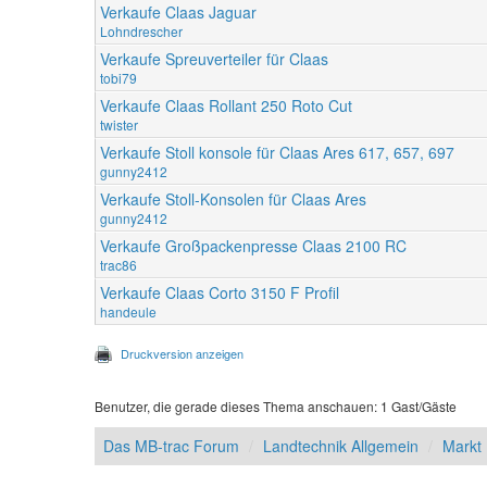
Verkaufe Claas Jaguar
Lohndrescher
Verkaufe Spreuverteiler für Claas
tobi79
Verkaufe Claas Rollant 250 Roto Cut
twister
Verkaufe Stoll konsole für Claas Ares 617, 657, 697
gunny2412
Verkaufe Stoll-Konsolen für Claas Ares
gunny2412
Verkaufe Großpackenpresse Claas 2100 RC
trac86
Verkaufe Claas Corto 3150 F Profil
handeule
Druckversion anzeigen
Benutzer, die gerade dieses Thema anschauen: 1 Gast/Gäste
Das MB-trac Forum
Landtechnik Allgemein
Markt