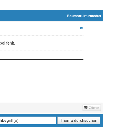
Baumstrukturmodus
#1
el fehlt.
Zitieren