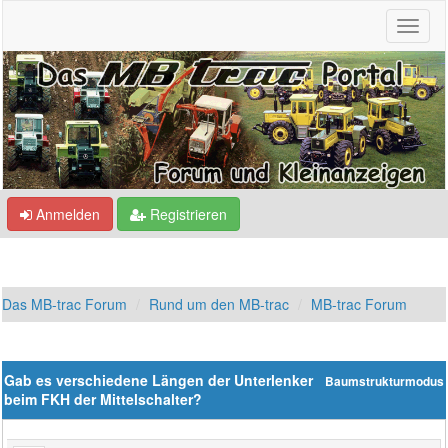
Anmelden
Registrieren
Das MB-trac Forum
Rund um den MB-trac
MB-trac Forum
Gab es verschiedene Längen der Unterlenker
Baumstrukturmodus
beim FKH der Mittelschalter?