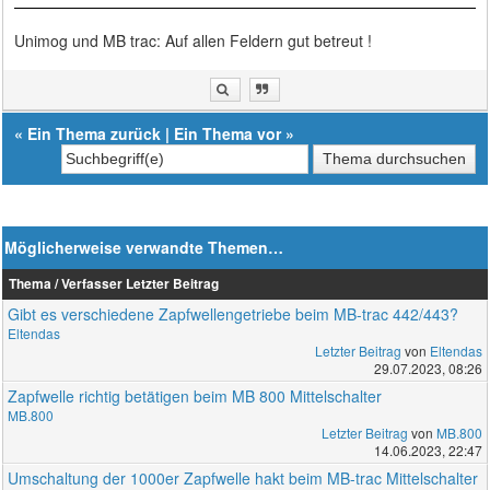
Unimog und MB trac: Auf allen Feldern gut betreut !
«
Ein Thema zurück
|
Ein Thema vor
»
Möglicherweise verwandte Themen…
Thema / Verfasser
Letzter Beitrag
Gibt es verschiedene Zapfwellengetriebe beim MB-trac 442/443?
Eltendas
Letzter Beitrag
von
Eltendas
29.07.2023, 08:26
Zapfwelle richtig betätigen beim MB 800 Mittelschalter
MB.800
Letzter Beitrag
von
MB.800
14.06.2023, 22:47
Umschaltung der 1000er Zapfwelle hakt beim MB-trac Mittelschalter