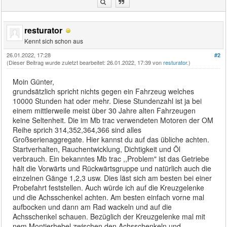
resturator
Kennt sich schon aus
26.01.2022, 17:28
#2
(Dieser Beitrag wurde zuletzt bearbeitet: 26.01.2022, 17:39 von
resturator
.)
Moin Günter,
grundsätzlich spricht nichts gegen ein Fahrzeug welches
10000 Stunden hat oder mehr. Diese Stundenzahl ist ja bei
einem mittlerweile meist über 30 Jahre alten Fahrzeugen
keine Seltenheit. Die im Mb trac verwendeten Motoren der OM
Reihe sprich 314,352,364,366 sind alles
Großserienaggregate. Hier kannst du auf das übliche achten.
Startverhalten, Rauchentwicklung, Dichtigkeit und Öl
verbrauch. Ein bekanntes Mb trac ,,Problem" ist das Getriebe
hält die Vorwärts und Rückwärtsgruppe und natürlich auch die
einzelnen Gänge 1,2,3 usw. Dies läst sich am besten bei einer
Probefahrt feststellen. Auch würde ich auf die Kreuzgelenke
und die Achsschenkel achten. Am besten einfach vorne mal
aufbocken und dann am Rad wackeln und auf die
Achsschenkel schauen. Bezüglich der Kreuzgelenke mal mit
nem Montierhebel zwischen den Achsschenkeln und