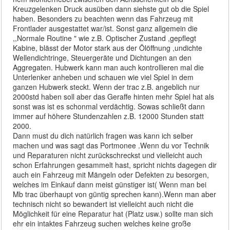
Kreuzgelenken Druck ausüben dann siehste gut ob die Spiel
haben. Besonders zu beachten wenn das Fahrzeug mit
Frontlader ausgestattet war/ist. Sonst ganz allgemein die
,,Normale Routine " wie z.B. Optischer Zustand ,gepflegt
Kabine, blässt der Motor stark aus der Ölöffnung ,undichte
Wellendichtringe, Steuergeräte und Dichtungen an den
Aggregaten. Hubwerk kann man auch kontrollieren mal die
Unterlenker anheben und schauen wie viel Spiel in dem
ganzen Hubwerk steckt. Wenn der trac z.B. angeblich nur
2000std haben soll aber das Geraffe hinten mehr Spiel hat als
sonst was ist es schonmal verdächtig. Sowas schließt dann
immer auf höhere Stundenzahlen z.B. 12000 Stunden statt
2000.
Dann must du dich natürlich fragen was kann ich selber
machen und was sagt das Portmonee .Wenn du vor Technik
und Reparaturen nicht zurückschreckst und vielleicht auch
schon Erfahrungen gesammelt hast, spricht nichts dagegen dir
auch ein Fahrzeug mit Mängeln oder Defekten zu besorgen,
welches im Einkauf dann meist günstiger ist( Wenn man bei
Mb trac überhaupt von güntig sprechen kann).Wenn man aber
technisch nicht so bewandert ist vielleicht auch nicht die
Möglichkeit für eine Reparatur hat (Platz usw.) sollte man sich
ehr ein intaktes Fahrzeug suchen welches keine große