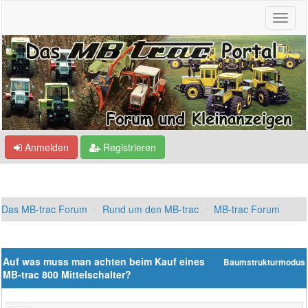
Anmelden
Registrieren
Das MB-trac Forum
Rund um den MB-trac
MB-trac Forum
Auf was muss man achten beim Kauf eines
Baumstrukturmodus
MB-trac 800 Mittelschalter?