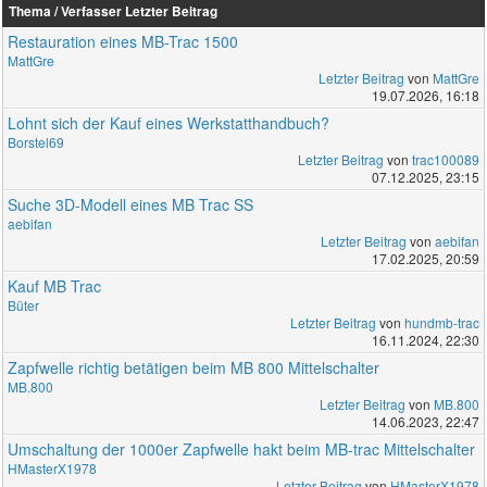
Thema / Verfasser
Letzter Beitrag
Restauration eines MB-Trac 1500
MattGre
Letzter Beitrag
von
MattGre
19.07.2026, 16:18
Lohnt sich der Kauf eines Werkstatthandbuch?
Borstel69
Letzter Beitrag
von
trac100089
07.12.2025, 23:15
Suche 3D-Modell eines MB Trac SS
aebifan
Letzter Beitrag
von
aebifan
17.02.2025, 20:59
Kauf MB Trac
Büter
Letzter Beitrag
von
hundmb-trac
16.11.2024, 22:30
Zapfwelle richtig betätigen beim MB 800 Mittelschalter
MB.800
Letzter Beitrag
von
MB.800
14.06.2023, 22:47
Umschaltung der 1000er Zapfwelle hakt beim MB-trac Mittelschalter
HMasterX1978
Letzter Beitrag
von
HMasterX1978