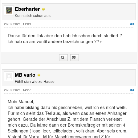
Eberharter
Kennt sich schon aus
26.07.2021, 11:09
#3
Danke für den link aber den hab ich schon durch studiert ?
ich hab da am ventil andere bezeichnungen ??‍♂️
MB vario
Fühlt sich wie zu Hause
26.07.2021, 14:27
#4
Moin Manuel,
ich habe bislang dazu nix geschrieben, weil ich es nicht weiß.
Für mich sieht das Teil aus, als wenn das an einen Anhänger
gehört. Gerade der Anschluss Z. mit dem Flansch verleitet
mich dazu. Da käme dann der Bremskraftregler mit seinen 4
Stellungen ( lose, leer, teilbeladen, voll) dran. Aber seis drum.
V steht für Vorrat, M für Maschienenwagen und Z für