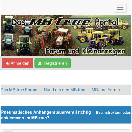
Anmelden
Registrieren
Das MB-trac Forum
Rund um den MB-trac
MB-trac Forum
Pneumatisches Anhängersteuerventil richtig
Baumstrukturmodus
anklemmen im MB-trac?