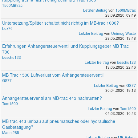
1500MBtrac
Letzter Beitrag
von
1500MBtrac
28.09.2020, 09:49
Untersetzung/Splitter schaltet nicht richtig im MB-trac 1000?
Lex76
Letzter Beitrag
von
Unimog Waste
28.05.2020, 13:48
Erfahrungen Anhängersteuerventil und Kupplungsgeber MB Trac
700
beschu123
Letzter Beitrag
von
beschu123
13.05.2020, 22:46
MB Trac 1500 Luftverlust vom Anhängersteuerventil
GS77
Letzter Beitrag
von
GS77
30.04.2020, 19:13
Anhängersteuerventil am MB-trac 443 nachrüsten?
Tom1500
Letzter Beitrag
von
Tom1500
04.03.2020, 10:43
MB-trac 443 umbau auf pneumatisches oder hydraulische
Gasbetätigung?
Manni285
Letzter Beitrag
von
MB-Fahrer