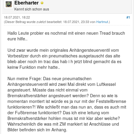
Eberharter
Kennt sich schon aus
18.07.2021, 18:22
#1
(Dieser Beitrag wurde zuletzt bearbeitet: 18.07.2021, 23:33 von
Hartmut
.)
Hallo Leute probier es nochmal mit einen neuen Tread brauch
eure hilfe..
Und zwar wurde mein originales Anhängersteuerventil vom
Vorbesitzer durch ein pneumatisches ausgetauscht das alte
blieb aber noch im trac das hab i h jetzt blind gemacht da es
keinw Funktion mehr hatte..
Nun meine Frage: Das neue pneumatischen
Anhängersteuerventil wird zwei Mal direkt vom Luftkessel
angesteuert. Müsste das nicht einmal vom
Bremskraftverstärker angesteuert werden? Denn so wie is
momentan montiert ist würde es ja nur mit der Feststellbremse
funktionieren?! Wie schließt man das nun an, dass es auch mit
der Fußbremse funktioniert? Das ich eine leitung vom
Bremskraftverstärker hohlen muss ist mir klar aber welche?
Wahrscheinlich die was mit ZM markiert ist Anschlüsse und
Bilder befinden sich im Anhang.