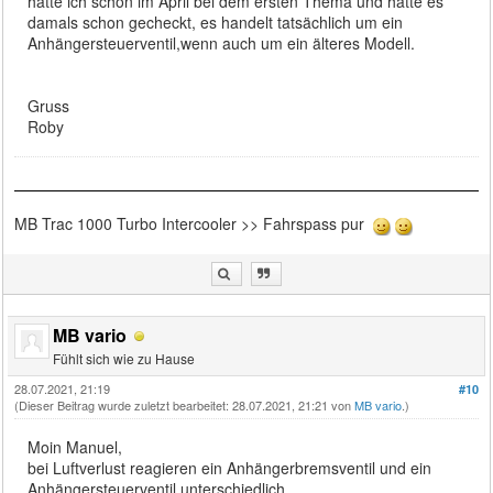
hatte ich schon im April bei dem ersten Thema und hatte es
damals schon gecheckt, es handelt tatsächlich um ein
Anhängersteuerventil,wenn auch um ein älteres Modell.
Gruss
Roby
MB Trac 1000 Turbo Intercooler >> Fahrspass pur
MB vario
Fühlt sich wie zu Hause
28.07.2021, 21:19
#10
(Dieser Beitrag wurde zuletzt bearbeitet: 28.07.2021, 21:21 von
MB vario
.)
Moin Manuel,
bei Luftverlust reagieren ein Anhängerbremsventil und ein
Anhängersteuerventil unterschiedlich..