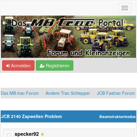
Anmelden
Registrieren
Das MB-trac Forum
Andere Trac Schlepper
JCB Fastrac Forum
JCB 2140 Zapwellen Problem
Baumstrukturmodus
specker92