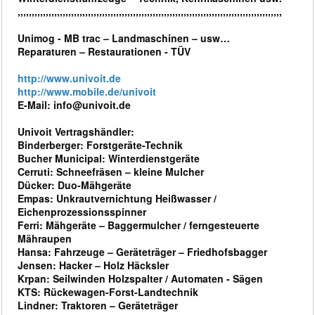
,,,,,,,,,,,,,,,,,,,,,,,,,,,,,,,,,,,,,,,,,,,,,,,,,,,,,,,,,,,,,,,,,,,,,,,,,,,,,,,,,,,,,,,,,,,,,,
Unimog - MB trac – Landmaschinen – usw…
Reparaturen – Restaurationen - TÜV
http://www.univoit.de
http://www.mobile.de/univoit
E-Mail: info@univoit.de
Univoit Vertragshändler:
Binderberger: Forstgeräte-Technik
Bucher Municipal: Winterdienstgeräte
Cerruti: Schneefräsen – kleine Mulcher
Dücker: Duo-Mähgeräte
Empas: Unkrautvernichtung Heißwasser /
Eichenprozessionsspinner
Ferri: Mähgeräte – Baggermulcher / ferngesteuerte
Mähraupen
Hansa: Fahrzeuge – Geräteträger – Friedhofsbagger
Jensen: Hacker – Holz Häcksler
Krpan: Seilwinden Holzspalter / Automaten - Sägen
KTS: Rückewagen-Forst-Landtechnik
Lindner: Traktoren – Geräteträger