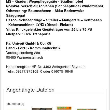
MS – Grader: Wegepflegegräte - Straßenhobel
Norskal: Verschleißschienen (Schneepflüge) Winterdienst
Othmerding: Baumscheren - Akku Bodenwalze
Säaggregat
Rasco: Schneepflüge – Streuer – Mähgeräte – Kehrbesen
- Kehrmaschinen LYNX (Diesel - Elektro)
Vitra: Knickgelenkter Geräteträger von 25 bis 75 PS
Mietpark / LKW Transporte
Fa. Univoit GmbH & Co. KG
Land - Forst - Kommunaltechnik
Vordergeiersberg 28a
95485 Warmensteinach
Handelsregister HR-Nr. 4493 Amtsgericht Bayreuth
Telnr. 09277/975108–0 oder 01607519848
Angehängte Dateien
Thumbnail(s)