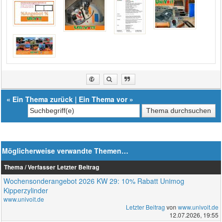
«
Ein Thema zurück
|
Ein Thema vor
»
Möglicherweise verwandte Themen…
Thema / Verfasser
Letzter Beitrag
Wochensonderangebot 2026 KW 29: 10% Rabatt Unimog
Kipperzylinder
www.univoit.de
Letzter Beitrag
von
www.univoit.de
12.07.2026, 19:55