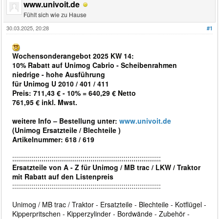
www.univoit.de
Fühlt sich wie zu Hause
30.03.2025, 20:28
#1
Wochensonderangebot 2025 KW 14:
10% Rabatt auf Unimog Cabrio - Scheibenrahmen
niedrige - hohe Ausführung
für Unimog U 2010 / 401 / 411
Preis: 711,43 € - 10% = 640,29 € Netto
761,95 € inkl. Mwst.
weitere Info – Bestellung unter:
www.univoit.de
(Unimog Ersatzteile / Blechteile )
Artikelnummer: 618 / 619
;;;;;;;;;;;;;;;;;;;;;;;;;;;;;;;;;;;;;;;;;;;;;;;;;;;;;;;;;;;;;;;;;;;;;;;;;;;;
Ersatzteile von A - Z für Unimog / MB trac / LKW / Traktor
mit Rabatt auf den Listenpreis
::::::::::::::::::::::::::::::::::::::::::::::::::::::::::::::::::::::::::::
Unimog / MB trac / Traktor - Ersatzteile - Blechteile - Kotflügel -
Kipperpritschen - Kipperzylinder - Bordwände - Zubehör -