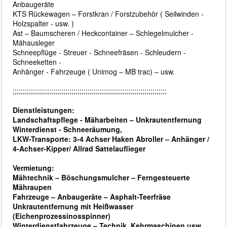
Anbaugeräte
KTS Rückewagen – Forstkran / Forstzubehör ( Seilwinden -
Holzspalter - usw. )
Ast – Baumscheren / Heckcontainer – Schlegelmulcher -
Mähausleger
Schneepflüge - Streuer - Schneefräsen - Schleudern -
Schneeketten -
Anhänger - Fahrzeuge ( Unimog – MB trac) – usw.
;;;;;;;;;;;;;;;;;;;;;;;;;;;;;;;;;;;;;;;;;;;;;;;;;;;;;;;;;;;;;;;;;;;;;;;;;;;;
Dienstleistungen:
Landschaftspflege - Mäharbeiten – Unkrautentfernung
Winterdienst - Schneeräumung,
LKW-Transporte: 3-4 Achser Haken Abroller – Anhänger /
4-Achser-Kipper/ Allrad Sattelauflieger
Vermietung:
Mähtechnik – Böschungsmulcher – Ferngesteuerte
Mähraupen
Fahrzeuge – Anbaugeräte – Asphalt-Teerfräse
Unkrautentfernung mit Heißwasser
(Eichenprozessinosspinner)
Winterdienstfahrzeuge – Technik, Kehrmaschinen usw.