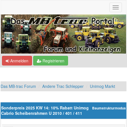
Anmelden
Registrieren
Das MB-trac Forum
Andere Trac Schlepper
Unimog Markt
Sonderpreis 2025 KW 14: 10% Rabatt Unimog
Baumstrukturmodus
Cabrio Scheibenrahmen U 2010 / 401 / 411