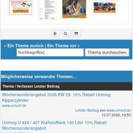
«
Ein Thema zurück
|
Ein Thema vor
»
Möglicherweise verwandte Themen…
Thema / Verfasser
Letzter Beitrag
Wochensonderangebot 2026 KW 29: 10% Rabatt Unimog
Kipperzylinder
www.univoit.de
Letzter Beitrag
von
www.univoit.de
12.07.2026, 19:55
Unimog U 424 / 427 Kraftstofftank 130 Liter 10% Rabatt
Wochensonderangebot