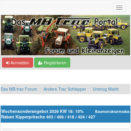
Anmelden
Registrieren
Das MB-trac Forum
Andere Trac Schlepper
Unimog Markt
Wochensonderangebot 2026 KW 18: 10%
Baumstrukturmodus
Rabatt Kipperpritsche 403 / 406 / 418 / 424 / 427