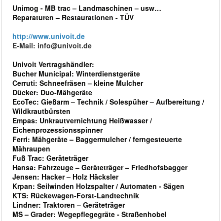
Unimog - MB trac – Landmaschinen – usw…
Reparaturen – Restaurationen - TÜV
http://www.univoit.de
E-Mail: info@univoit.de
Univoit Vertragshändler:
Bucher Municipal: Winterdienstgeräte
Cerruti: Schneefräsen – kleine Mulcher
Dücker: Duo-Mähgeräte
EcoTec: Gießarm – Technik / Solespüher – Aufbereitung /
Wildkrautbürsten
Empas: Unkrautvernichtung Heißwasser /
Eichenprozessionsspinner
Ferri: Mähgeräte – Baggermulcher / ferngesteuerte
Mähraupen
Fuß Trac: Geräteträger
Hansa: Fahrzeuge – Geräteträger – Friedhofsbagger
Jensen: Hacker – Holz Häcksler
Krpan: Seilwinden Holzspalter / Automaten - Sägen
KTS: Rückewagen-Forst-Landtechnik
Lindner: Traktoren – Geräteträger
MS – Grader: Wegepflegegräte - Straßenhobel