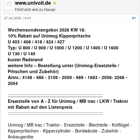
www.univoit.de
Fühlt sich wie zu Hause
27.04.2026, 14:41
#1
Wochensonderangebot 2026 KW 18:
10% Rabatt auf Unimog Kipperpritsche
U 403 / 406 / 418 / 424 / 427
Typ: U 800 / U 900 / U 1000 / U 1200 / U 1400 / U 1600
U 130 / U 140
kurzer Radstand
weitere Info – Bestellung unter (Unimog-Ersatzteile /
Pritschen und Zubehör)
Artnr.: 4148 - 986 - 3159 - 2059 - 989 - 1683 - 2058- 3268 -
2054
;;;;;;;;;;;;;;;;;;;;;;;;;;;;;;;;;;;;;;;;;;;;;;;;;;;;;;;;;;;;;;;;;;;;;;;;;;;;
Ersatzteile von A - Z für Unimog / MB trac / LKW / Traktor
mit Rabatt auf den Listenpreis
::::::::::::::::::::::::::::::::::::::::::::::::::::::::::::::::::::::::::::
Unimog / MB trac / Traktor - Ersatzteile - Blechteile - Kotflügel -
Kipperpritschen - Kipperzylinder - Bordwände - Zubehör -
Anbaugeräte