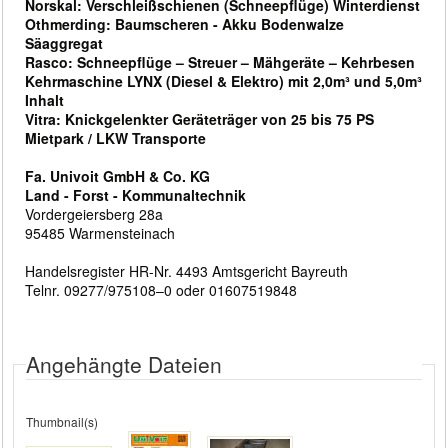
Norskal: Verschleißschienen (Schneepflüge) Winterdienst
Othmerding: Baumscheren - Akku Bodenwalze
Säaggregat
Rasco: Schneepflüge – Streuer – Mähgeräte – Kehrbesen
Kehrmaschine LYNX (Diesel & Elektro) mit 2,0m³ und 5,0m³
Inhalt
Vitra: Knickgelenkter Geräteträger von 25 bis 75 PS
Mietpark / LKW Transporte
Fa. Univoit GmbH & Co. KG
Land - Forst - Kommunaltechnik
Vordergeiersberg 28a
95485 Warmensteinach
Handelsregister HR-Nr. 4493 Amtsgericht Bayreuth
Telnr. 09277/975108–0 oder 01607519848
Angehängte Dateien
Thumbnail(s)