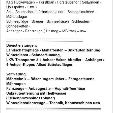
KTS Rückewagen – Forstkran / Forstzubehör ( Seilwinden -
Holzspalter - usw. )
Ast – Baumscheren / Heckcontainer – Schlegelmulcher -
Mähausleger
Schneepflüge - Streuer - Schneefräsen - Schleudern -
Schneeketten -
Anhänger - Fahrzeuge ( Unimog – MB trac) – usw.
;;;;;;;;;;;;;;;;;;;;;;;;;;;;;;;;;;;;;;;;;;;;;;;;;;;;;;;;;;;;;;;;;;;;;;;;;;;;
Dienstleistungen:
Landschaftspflege - Mäharbeiten – Unkrautentfernung
Winterdienst - Schneeräumung,
LKW-Transporte: 3-4 Achser Haken Abroller – Anhänger /
4-Achser-Kipper/ Allrad Sattelauflieger
Vermietung:
Mähtechnik – Böschungsmulcher – Ferngesteuerte
Mähraupen
Fahrzeuge – Anbaugeräte – Asphalt-Teerfräse
Unkrautentfernung mit Heißwasser
(Eichenprozessinosspinner)
Winterdienstfahrzeuge – Technik, Kehrmaschinen usw.
,,,,,,,,,,,,,,,,,,,,,,,,,,,,,,,,,,,,,,,,,,,,,,,,,,,,,,,,,,,,,,,,,,,,,,,,,,,,,,,,,,,,,,,,,,,,,,