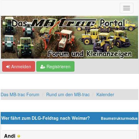
Anmelden
Registrieren
Das MB-trac Forum
Rund um den MB-trac
Kalender
Wer fährt zum DLG-Feldtag nach Weimar?
Baumstrukturmodus
Andi