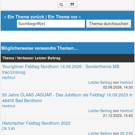
«
Ein Thema zurück
|
Ein Thema vor
»
Möglicherweise verwandte Themen…
Thema / Verfasser
Letzter Beitrag
Youngtimer Feldtag Nordhorn 19.09.2026 - Sonderthema MB-
trac/Unimog
Hartmut
Letzter Beitrag
von
Hartmut
02.06.2026, 14:33
50 Jahre CLAAS JAGUAR - Das Jubiläum als Feldtag! 16.09.2023 in
48455 Bad Bentheim
Hartmut
Letzter Beitrag
von
Hartmut
21.12.2023, 15:43
Historischer Feldtag Nordhorn 2022
DX 3.90
Letzter Beitrag
von
DX 3.90