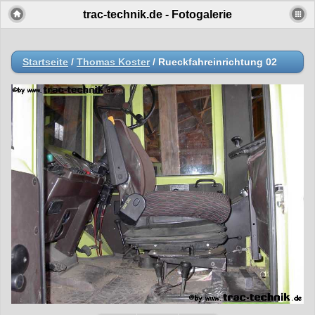
trac-technik.de - Fotogalerie
Startseite
/
Thomas Koster
/
Rueckfahreinrichtung 02