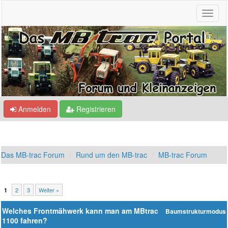
Anmelden
Registrieren
Das MB-trac Forum
Rund um den MB-trac
MB-trac Forum
2
3
Weiter »
1
Welches Frontmähwerk kann man am MBtrac
Baumstrukturmodus
1100 fahren?