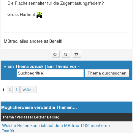
Die Flacheisenhalter für die Zugentlastungsfedern?
Gruss Hartmut
MBtrac, alles andere ist Behelf!
«
Ein Thema zurück
|
Ein Thema vor
»
2
3
Weiter »
1
Möglicherweise verwandte Themen…
Thema / Verfasser
Letzter Beitrag
Welche Reifen kann ich auf dem MB-trac 1100 montieren
Trac 09