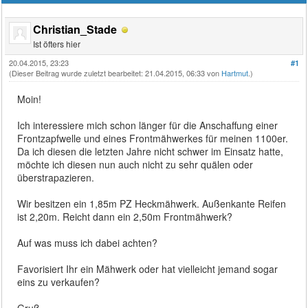
Christian_Stade
Ist öfters hier
20.04.2015, 23:23
#1
(Dieser Beitrag wurde zuletzt bearbeitet: 21.04.2015, 06:33 von
Hartmut
.)
Moin!
Ich interessiere mich schon länger für die Anschaffung einer
Frontzapfwelle und eines Frontmähwerkes für meinen 1100er.
Da ich diesen die letzten Jahre nicht schwer im Einsatz hatte,
möchte ich diesen nun auch nicht zu sehr quälen oder
überstrapazieren.
Wir besitzen ein 1,85m PZ Heckmähwerk. Außenkante Reifen
ist 2,20m. Reicht dann ein 2,50m Frontmähwerk?
Auf was muss ich dabei achten?
Favorisiert Ihr ein Mähwerk oder hat vielleicht jemand sogar
eins zu verkaufen?
Gruß