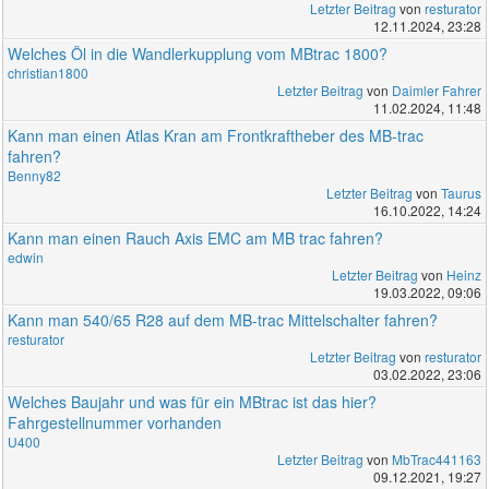
Letzter Beitrag
von
resturator
12.11.2024, 23:28
Welches Öl in die Wandlerkupplung vom MBtrac 1800?
christian1800
Letzter Beitrag
von
Daimler Fahrer
11.02.2024, 11:48
Kann man einen Atlas Kran am Frontkraftheber des MB-trac
fahren?
Benny82
Letzter Beitrag
von
Taurus
16.10.2022, 14:24
Kann man einen Rauch Axis EMC am MB trac fahren?
edwin
Letzter Beitrag
von
Heinz
19.03.2022, 09:06
Kann man 540/65 R28 auf dem MB-trac Mittelschalter fahren?
resturator
Letzter Beitrag
von
resturator
03.02.2022, 23:06
Welches Baujahr und was für ein MBtrac ist das hier?
Fahrgestellnummer vorhanden
U400
Letzter Beitrag
von
MbTrac441163
09.12.2021, 19:27