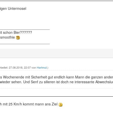
nigen Untermosel
_________________________
eit schon Bier??????
ensmoothie
_________________________
rbeitet: 27.08.2018, 22:07 von
Hartmut
.)
as Wochenende mit Sicherheit gut endlich kann Mann die ganzen and
ieder sehen. Und Senf zu silieren ist doch ne interessante Abwechslu
ch mit 25 Km/h kommt mann ans Ziel