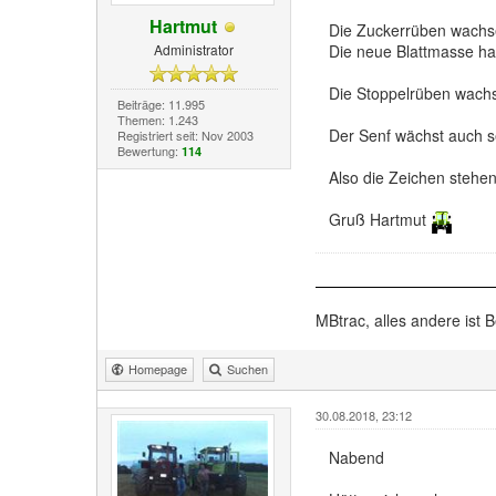
Hartmut
Die Zuckerrüben wachse
Administrator
Die neue Blattmasse hat
Die Stoppelrüben wachse
Beiträge: 11.995
Themen: 1.243
Der Senf wächst auch se
Registriert seit: Nov 2003
Bewertung:
114
Also die Zeichen stehen
Gruß Hartmut
MBtrac, alles andere ist B
Homepage
Suchen
30.08.2018, 23:12
Nabend