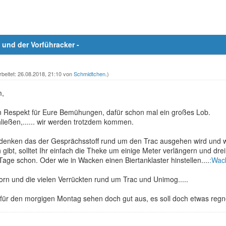
 und der Vorführacker -
rbeitet: 26.08.2018, 21:10 von
Schmidtchen
.)
m,
n Respekt für Eure Bemühungen, dafür schon mal ein großes Lob.
hließen,...... wir werden trotzdem kommen.
denken das der Gesprächsstoff rund um den Trac ausgehen wird und wi
gibt, solltet Ihr einfach die Theke um einige Meter verlängern und dr
Tage schon. Oder wie in Wacken einen Biertanklaster hinstellen....
:Wack
orn und die vielen Verrückten rund um Trac und Unimog.....
für den morgigen Montag sehen doch gut aus, es soll doch etwas regn