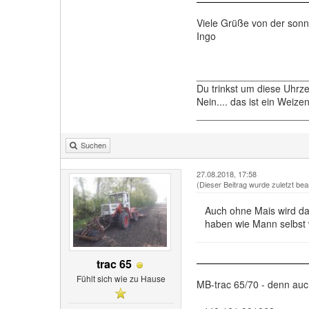
Viele Grüße von der son
Ingo
____________________
Du trinkst um diese Uhrz
Nein.... das ist ein Weiz
____________________
Suchen
27.08.2018, 17:58
(Dieser Beitrag wurde zuletzt bea
Auch ohne Mais wird d
haben wie Mann selbst w
trac 65
Fühlt sich wie zu Hause
MB-trac 65/70 - denn au