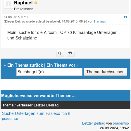
Raphael
Brakelmann
14.08.2015, 07:06
#1
(Dieser Beitrag wurde zuletzt bearbeitet: 14.08.2015, 09:26 von
Hartmut
.)
Moin, suche für die Aircom TOP 70 Klimaanlage Unterlagen
und Schaltpläne
«
Ein Thema zurück
|
Ein Thema vor
»
Möglicherweise verwandte Themen…
Thema / Verfasser
Letzter Beitrag
Suche Unterlagen zum Fasieco fca 6
pradentso
Letzter Beitrag
von
pradentso
26.09.2024, 19:42