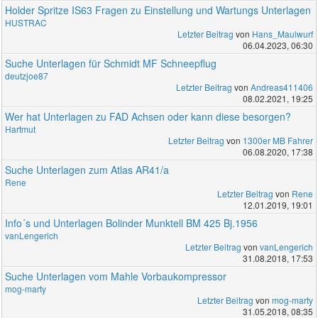
Holder Spritze IS63 Fragen zu Einstellung und Wartungs Unterlagen
HUSTRAC
Letzter Beitrag
von
Hans_Maulwurf
06.04.2023, 06:30
Suche Unterlagen für Schmidt MF Schneepflug
deutzjoe87
Letzter Beitrag
von
Andreas411406
08.02.2021, 19:25
Wer hat Unterlagen zu FAD Achsen oder kann diese besorgen?
Hartmut
Letzter Beitrag
von
1300er MB Fahrer
06.08.2020, 17:38
Suche Unterlagen zum Atlas AR41/a
Rene
Letzter Beitrag
von
Rene
12.01.2019, 19:01
Info´s und Unterlagen Bolinder Munktell BM 425 Bj.1956
vanLengerich
Letzter Beitrag
von
vanLengerich
31.08.2018, 17:53
Suche Unterlagen vom Mahle Vorbaukompressor
mog-marty
Letzter Beitrag
von
mog-marty
31.05.2018, 08:35