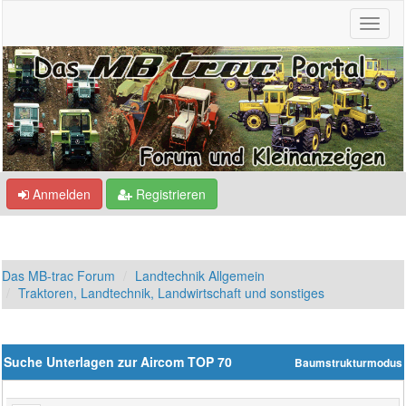
Anmelden
Registrieren
Das MB-trac Forum
Landtechnik Allgemein
Traktoren, Landtechnik, Landwirtschaft und sonstiges
Suche Unterlagen zur Aircom TOP 70
Baumstrukturmodus