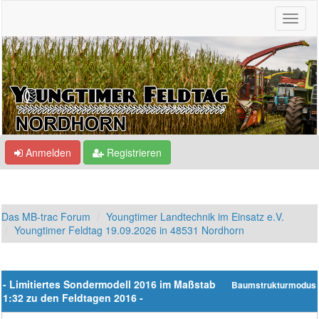
Anmelden
Registrieren
Das MB-trac Forum
Youngtimer Landtechnik im Einsatz e.V.
Youngtimer Feldtag 19.09.2026 in 48531 Nordhorn
- Limitiertes Sondermodell 2016 im Maßstab
Baumstrukturmodus
1:32 zu den Feldtagen 2016 -