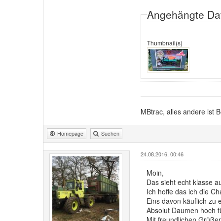
Angehängte Da
Thumbnail(s)
MBtrac, alles andere ist B
Homepage
Suchen
24.08.2016, 00:46
Moin,
Das sieht echt klasse a
Ich hoffe das ich die 
Eins davon käuflich zu 
Absolut Daumen hoch für
Mit freundlichen Grüße