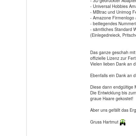
- 3D gedruckter Adapte
- Universal Hobbies A
- MBtrac und Unimog F
- Amazone Firmenlogo a
- beiliegendes Nummerie
- sämtliches Standard W
(Einlegedreieck, Pritsc
Das ganze geschah mit 
offizielle Lizenz zur Fe
Vielen lieben Dank an d
Ebenfalls ein Dank an 
Diese dann endgültige 
Die Entwicklung bis zu
graue Haare gekostet!
Aber uns gefällt das Er
Gruss Hartmut