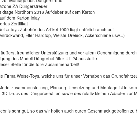
r zur Montage des Düngerstreuer
mazone ZA Düngerstreuer
eldtage Nordhorn 2016 Aufkleber auf dem Karton
uf dem Karton Inlay
rtes Zertifikat
eise-toys Zubehör des Artikel 1009 liegt natürlich auch bei
henrückwand, Eller Hardtop, Weiste-Dreieck, Ackerschiene usw...)
äußerst freundlicher Unterstützung und vor allem Genehmigung durc
rtigung des Modell Düngerbehälter UT 24 ausstellte.
ieser Stelle für die tolle Zusammenarbeit!
die Firma Weise-Toys, welche uns für unser Vorhaben das Grundfahrzeu
Modellzusammenstellung, Planung, Umsetzung und Montage ist in komp
m 3D Druck des Düngerbehälter, sowie des relativ kleinen Adapter zur 
gebnis sehr gut, so das wir hoffen auch euren Geschmack getroffen zu