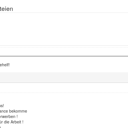
teien
ehelf!
us!
Chance bekomme
erwerben !
 die Arbeit !
n