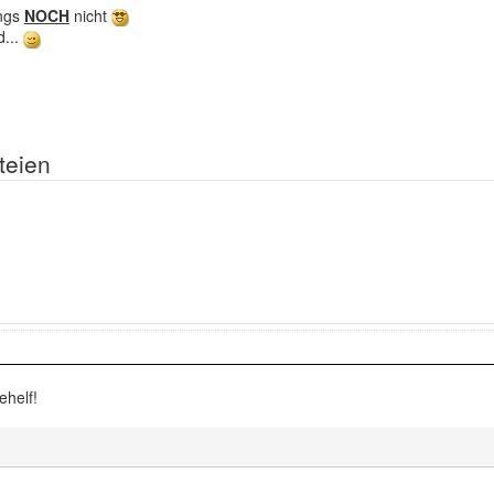
ings
NOCH
nicht
d...
teien
ehelf!