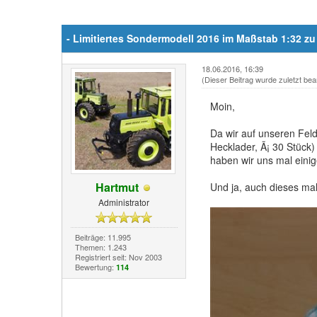
- Limitiertes Sondermodell 2016 im Maßstab 1:32 zu
18.06.2016, 16:39
(Dieser Beitrag wurde zuletzt bea
Moin,
Da wir auf unseren Fe
Hecklader, Ã¡ 30 Stück
haben wir uns mal eini
Hartmut
Und ja, auch dieses mal
Administrator
Beiträge: 11.995
Themen: 1.243
Registriert seit: Nov 2003
Bewertung:
114