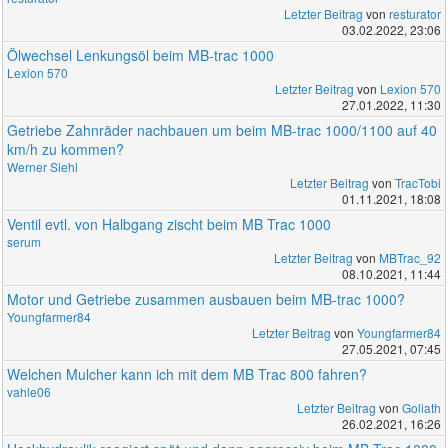
Letzter Beitrag
von
resturator
03.02.2022, 23:06
Ölwechsel Lenkungsöl beim MB-trac 1000
Lexion 570
Letzter Beitrag
von
Lexion 570
27.01.2022, 11:30
Getriebe Zahnräder nachbauen um beim MB-trac 1000/1100 auf 40
km/h zu kommen?
Werner Siehl
Letzter Beitrag
von
TracTobi
01.11.2021, 18:08
Ventil evtl. von Halbgang zischt beim MB Trac 1000
serum
Letzter Beitrag
von
MBTrac_92
08.10.2021, 11:44
Motor und Getriebe zusammen ausbauen beim MB-trac 1000?
Youngfarmer84
Letzter Beitrag
von
Youngfarmer84
27.05.2021, 07:45
Welchen Mulcher kann ich mit dem MB Trac 800 fahren?
vahle06
Letzter Beitrag
von
Goliath
26.02.2021, 16:26