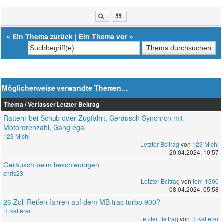
«
Ein Thema zurück
|
Ein Thema vor
»
Möglicherweise verwandte Themen…
Thema / Verfasser
Letzter Beitrag
Rattern bei Schub oder Zugfahrt, Geräusch Synchron mit
Motordrehzahl, Gang egal
123 Michl
Letzter Beitrag
von
123 Michl
20.04.2024, 10:57
Geräusch beim beschleunigen
chris23
Letzter Beitrag
von
tom-1300
08.04.2024, 05:58
26 Zoll Reifen fahren auf dem MB-trac turbo 900?
H.Ketterer
Letzter Beitrag
von
H.Ketterer