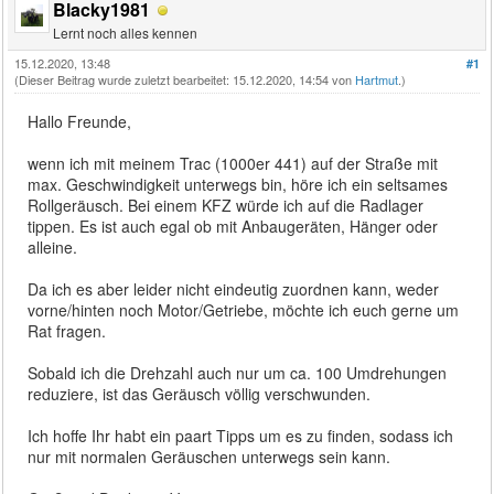
Blacky1981
Lernt noch alles kennen
15.12.2020, 13:48
#1
(Dieser Beitrag wurde zuletzt bearbeitet: 15.12.2020, 14:54 von
Hartmut
.)
Hallo Freunde,
wenn ich mit meinem Trac (1000er 441) auf der Straße mit
max. Geschwindigkeit unterwegs bin, höre ich ein seltsames
Rollgeräusch. Bei einem KFZ würde ich auf die Radlager
tippen. Es ist auch egal ob mit Anbaugeräten, Hänger oder
alleine.
Da ich es aber leider nicht eindeutig zuordnen kann, weder
vorne/hinten noch Motor/Getriebe, möchte ich euch gerne um
Rat fragen.
Sobald ich die Drehzahl auch nur um ca. 100 Umdrehungen
reduziere, ist das Geräusch völlig verschwunden.
Ich hoffe Ihr habt ein paart Tipps um es zu finden, sodass ich
nur mit normalen Geräuschen unterwegs sein kann.