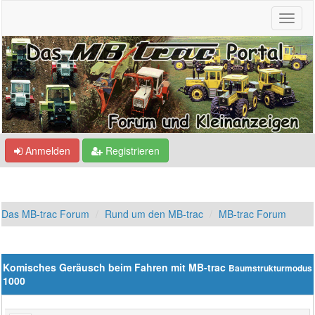
Anmelden
Registrieren
Das MB-trac Forum
Rund um den MB-trac
MB-trac Forum
Komisches Geräusch beim Fahren mit MB-trac
Baumstrukturmodus
1000