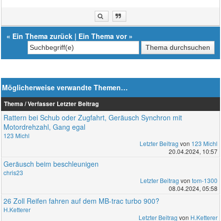
«
Ein Thema zurück
|
Ein Thema vor
»
Möglicherweise verwandte Themen…
Thema / Verfasser
Letzter Beitrag
Rattern bei Schub oder Zugfahrt, Geräusch Synchron mit
Motordrehzahl, Gang egal
123 Michl
Letzter Beitrag
von
123 Michl
20.04.2024, 10:57
Geräusch beim beschleunigen
chris23
Letzter Beitrag
von
tom-1300
08.04.2024, 05:58
26 Zoll Reifen fahren auf dem MB-trac turbo 900?
H.Ketterer
Letzter Beitrag
von
H.Ketterer