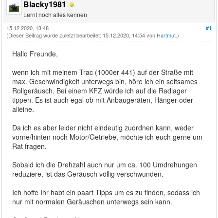
Blacky1981
Lernt noch alles kennen
15.12.2020, 13:48
#1
(Dieser Beitrag wurde zuletzt bearbeitet: 15.12.2020, 14:54 von
Hartmut
.)
Hallo Freunde,
wenn ich mit meinem Trac (1000er 441) auf der Straße mit
max. Geschwindigkeit unterwegs bin, höre ich ein seltsames
Rollgeräusch. Bei einem KFZ würde ich auf die Radlager
tippen. Es ist auch egal ob mit Anbaugeräten, Hänger oder
alleine.
Da ich es aber leider nicht eindeutig zuordnen kann, weder
vorne/hinten noch Motor/Getriebe, möchte ich euch gerne um
Rat fragen.
Sobald ich die Drehzahl auch nur um ca. 100 Umdrehungen
reduziere, ist das Geräusch völlig verschwunden.
Ich hoffe Ihr habt ein paart Tipps um es zu finden, sodass ich
nur mit normalen Geräuschen unterwegs sein kann.