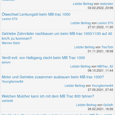
Letzter Beitrag
von
resturator
03.02.2022, 23:06
Ölwechsel Lenkungsöl beim MB-trac 1000
Lexion 570
Letzter Beitrag
von
Lexion 570
27.01.2022, 11:30
Getriebe Zahnräder nachbauen um beim MB-trac 1000/1100 auf 40
km/h zu kommen?
Werner Siehl
Letzter Beitrag
von
TracTobi
01.11.2021, 18:08
Ventil evtl. von Halbgang zischt beim MB Trac 1000
serum
Letzter Beitrag
von
MBTrac_92
08.10.2021, 11:44
Motor und Getriebe zusammen ausbauen beim MB-trac 1000?
Youngfarmer84
Letzter Beitrag
von
Youngfarmer84
27.05.2021, 07:45
Welchen Mulcher kann ich mit dem MB Trac 800 fahren?
vahle06
Letzter Beitrag
von
Goliath
26.02.2021, 16:26