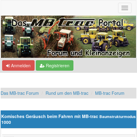
Anmelden
Registrieren
Das MB-trac Forum
Rund um den MB-trac
MB-trac Forum
Komisches Geräusch beim Fahren mit MB-trac
Baumstrukturmodus
1000