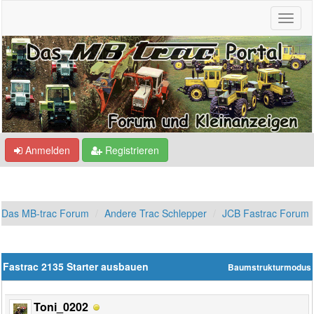
Anmelden
Registrieren
Das MB-trac Forum
Andere Trac Schlepper
JCB Fastrac Forum
Fastrac 2135 Starter ausbauen
Baumstrukturmodus
Toni_0202