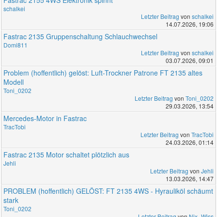
schalkei
Letzter Beitrag
von
schalkei
14.07.2026, 19:06
Fastrac 2135 Gruppenschaltung Schlauchwechsel
Domi811
Letzter Beitrag
von
schalkei
03.07.2026, 09:01
Problem (hoffentlich) gelöst: Luft-Trockner Patrone FT 2135 altes
Modell
Toni_0202
Letzter Beitrag
von
Toni_0202
29.03.2026, 13:54
Mercedes-Motor in Fastrac
TracTobi
Letzter Beitrag
von
TracTobi
24.03.2026, 01:14
Fastrac 2135 Motor schaltet plötzlich aus
Jehli
Letzter Beitrag
von
Jehli
13.03.2026, 14:47
PROBLEM (hoffentlich) GELÖST: FT 2135 4WS - Hyrauliköl schäumt
stark
Toni_0202
Letzter Beitrag
von
Nix_Wiss