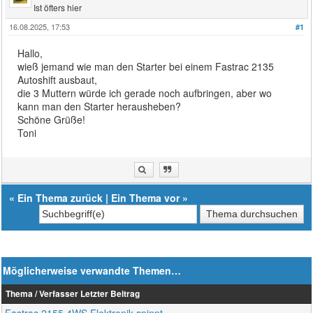
Ist öfters hier
16.08.2025, 17:53
#1
Hallo,
wieß jemand wie man den Starter bei einem Fastrac 2135
Autoshift ausbaut,
die 3 Muttern würde ich gerade noch aufbringen, aber wo
kann man den Starter herausheben?
Schöne Grüße!
Toni
«
Ein Thema zurück
|
Ein Thema vor
»
Möglicherweise verwandte Themen…
Thema / Verfasser
Letzter Beitrag
Fastrac 2155 4WS Elektronik spinnt