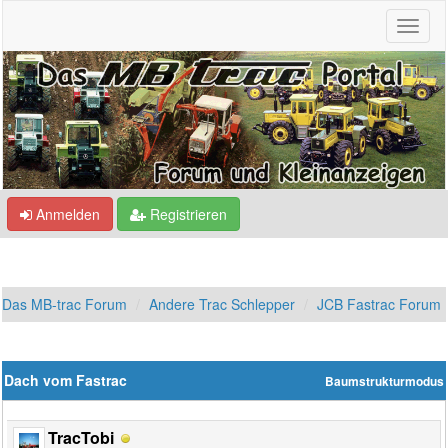
Anmelden
Registrieren
Das MB-trac Forum
Andere Trac Schlepper
JCB Fastrac Forum
Dach vom Fastrac
Baumstrukturmodus
TracTobi