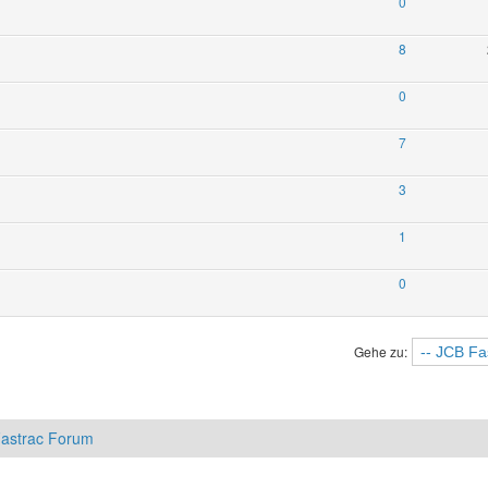
0
8
0
7
3
1
0
Gehe zu:
astrac Forum