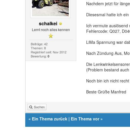
Nachdem jetzt für läng
Diesesmal hatte ich ein
schalkei
Ich vermute auslösend 
Lernt noch alles kennen
Fehlercode: Q027, D040
LiMa Spannung war dabei
Beiträge: 42
Themen: 8
Registriert seit: Nov 2012
Nach Zündung Aus, Moto
Bewertung:
0
Die Lenkwinkelsensoren 
(Problem bestand auch
Noch bin ich nicht recht
Beste Grüße Manfred
Suchen
«
Ein Thema zurück
|
Ein Thema vor
»