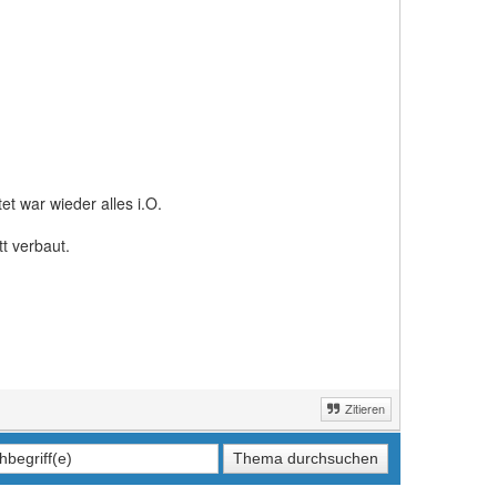
t war wieder alles i.O.
t verbaut.
Zitieren