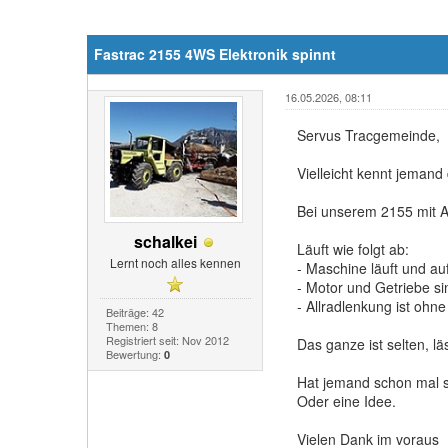
Fastrac 2155 4WS Elektronik spinnt
16.05.2026, 08:11
Servus Tracgemeinde,
Vielleicht kennt jemand
Bei unserem 2155 mit Al
schalkei
Läuft wie folgt ab:
Lernt noch alles kennen
- Maschine läuft und au
- Motor und Getriebe si
- Allradlenkung ist ohn
Beiträge: 42
Themen: 8
Registriert seit: Nov 2012
Das ganze ist selten, l
Bewertung:
0
Hat jemand schon mal s
Oder eine Idee.
Vielen Dank im voraus