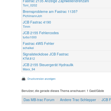
Fastrac 2135 Anzeige Zapfwellendrehzahl
Toni_0202
Bremsprobleme am Fastrac 1135?
PichlmannJoh
JCB Fastrac 4190
Timm
JCB 2155 Fehlercodes
turbo1000
Fastrac 4WS Fehler
schalkei
Signalsteckdose JCB Fastrac
KTM.812
JCB 2155 Steuergerät Hydraulik
Maxx_94
Druckversion anzeigen
Benutzer, die gerade dieses Thema anschauen: 1 Gast/Gäste
Das MB-trac Forum
Andere Trac Schlepper
JCB F