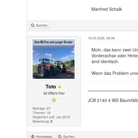
Manfred Schalk
Suchen
19.05.2026, 08:06
Moin, das kann zwei Urs
Vorderachse oder Hinte
sind identisch.
Wenn das Problem unverh
Toto
Ist öfters hier
JCB 2140 4 WS Baumfällu
Beiträge: 67
Themen: 16
Registriert seit: Jan 2014
Bewertung:
2
Homepage
Suchen