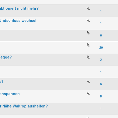
ktioniert nicht mehr?
1
Zündschloss wechsel
1
6
29
elegge?
2
1
s?
6
achspannen
8
er Nähe Waltrop aushelfen?
1