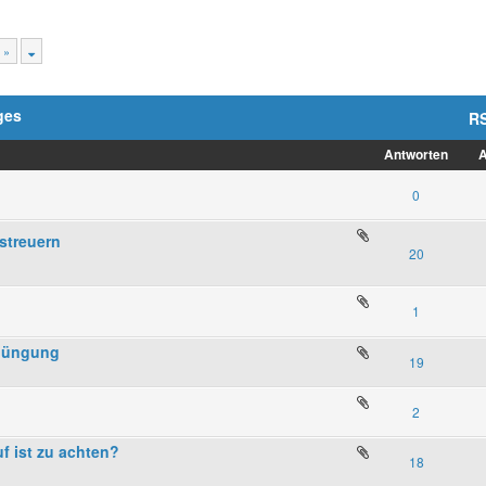
 »
ges
R
Antworten
A
0
streuern
20
1
ndüngung
19
2
f ist zu achten?
18