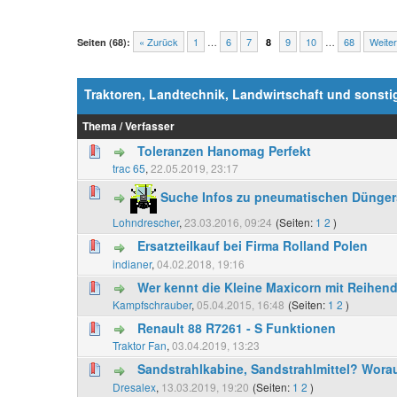
« Zurück
1
…
6
7
9
10
…
68
Weiter
Seiten (68):
8
Traktoren, Landtechnik, Landwirtschaft und sonsti
Thema
/
Verfasser
Toleranzen Hanomag Perfekt
trac 65
,
22.05.2019, 23:17
Suche Infos zu pneumatischen Dünger
Lohndrescher
,
23.03.2016, 09:24
(Seiten:
1
2
)
Ersatzteilkauf bei Firma Rolland Polen
indianer
,
04.02.2018, 19:16
Wer kennt die Kleine Maxicorn mit Reihe
Kampfschrauber
,
05.04.2015, 16:48
(Seiten:
1
2
)
Renault 88 R7261 - S Funktionen
Traktor Fan
,
03.04.2019, 13:23
Sandstrahlkabine, Sandstrahlmittel? Worau
Dresalex
,
13.03.2019, 19:20
(Seiten:
1
2
)