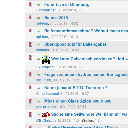
Forst Live in Offenburg
Schmidtchen
,
25.03.2019, 08:33
Bauma 2019
spl-bua
,
24.03.2019, 14:52
Reifenmontiermaschine? Worauf muss ma
spl-bua
,
17.03.2019, 19:13
Überkippschutz für Ballengabel
indianer
,
31.12.2018, 10:03
Wer kann Galvanisch verzinken? Und wo
Ex-Mitglied 6
,
13.01.2018, 09:56
Fragen zu einem hydraulischen Spritzgest
mb_1100
,
30.01.2019, 12:21
Kennt jemand B.T.G. Traktoren ?
Kettenhummel
,
14.01.2019, 16:37
Miete einen Claas Axion 800 & 900
one of a kind
,
19.01.2019, 13:54
Suche eine Seilwinde! Wer kann mir w
MB-Chris
,
03.12.2008, 11:04
(Seiten:
1
2
)
Suche Unterlagen zum Atlas AR41/a