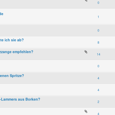
0
de
1
0
e ich sie ab?
8
olzzange empfehlen?
14
0
genen Spritze?
4
4
ze-Lammers aus Borken?
2
4