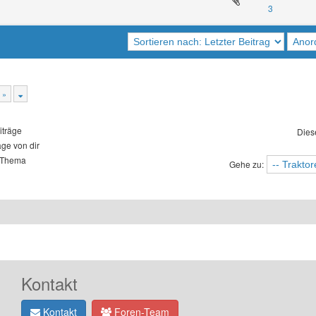
3
 »
iträge
Dies
äge von dir
 Thema
Gehe zu:
Kontakt
Kontakt
Foren-Team