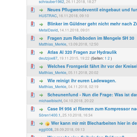
schrauber1962
,
26.11.2018, 18:27
Neues Pflugwendeventil eingebaut und fun
HUSTRAC
,
16.11.2018, 09:10
Blinker im Güldner geht nicht mehr nach 
MetalDavid
,
14.11.2018, 09:01
Fragen zum Reibboden im Mengele SH 30
Matthias_Merkle
,
13.09.2018, 12:50
Atlas Al 320 Fragen zur Hydraulik
deutzjoe87
,
19.11.2015, 19:22
(Seiten:
1
2
)
Welches Frontgerät fährt ihr vor der Kreis
Matthias_Merkle
,
05.11.2018, 20:02
Wie reinigt ihr euren Ladewagen.
Matthias_Merkle
,
04.11.2018, 02:19
Scheunenfund - Nun die Frage: Was ist da
michaelbischt
,
04.10.2018, 20:22
Case IH 956 xl Riemen zum Kompressor n
Sören1400.1
,
25.10.2018, 16:34
Wer kann mir mit Blecharbeiten hier in d
eggi008
,
28.09.2018, 09:13