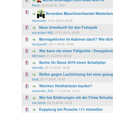
Rene
,
12.01.2019, 19:01
Beverdam Maschinenhandel Niederlan
Sternreiter
,
10.01.2019, 09:32
Neue Unterkunft für den Fuhrpark
schrauber1962
,
10.01.2019, 20:09
Montagelöcher im Kabinen dach? Wie dicht
deutzjoe87
,
30.11.2018, 14:02
Wer kann mir einen Fällgreifer / Energieh
MB tracer
,
21.12.2014, 09:23
Suche für Deutz 5070 einen Schaltplan
Silent86
,
25.12.2018, 12:46
Reifen gegen Laufrichtung bei einer gezo
basti
,
22.11.2018, 10:43
Welchen Holzhäcksler kaufen?
alexander_209
,
11.11.2018, 14:10
Wer hat Erfahrungen mit der Firma Schul
trac fahrer
,
03.12.2018, 14:13
Kupplung bei Porsche 111 einstellen