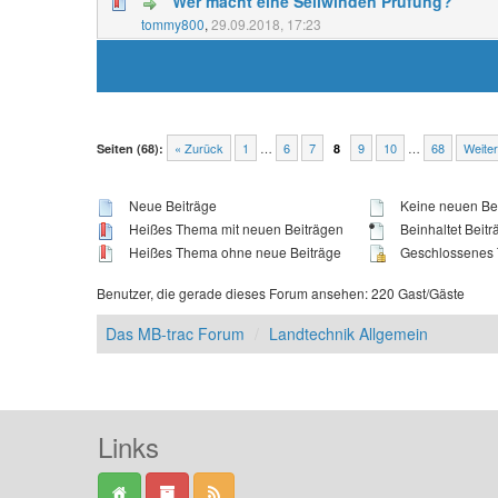
Wer macht eine Seilwinden Prüfung?
tommy800
,
29.09.2018, 17:23
« Zurück
1
…
6
7
9
10
…
68
Weiter
Seiten (68):
8
Neue Beiträge
Keine neuen Be
Heißes Thema mit neuen Beiträgen
Beinhaltet Beitr
Heißes Thema ohne neue Beiträge
Geschlossenes
Benutzer, die gerade dieses Forum ansehen: 220 Gast/Gäste
Das MB-trac Forum
Landtechnik Allgemein
Links