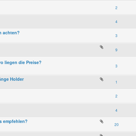
2
4
n achten?
3
9
 liegen die Preise?
3
änge Holder
1
2
4
as empfehlen?
20