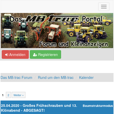
Anmelden
Registrieren
Das MB-trac Forum
Rund um den MB-trac
Kalender
2
Weiter »
1
25.04.2020 - Großes Frühschrauben und 13.
Baumstrukturmodus
Klönabend - ABGESAGT!