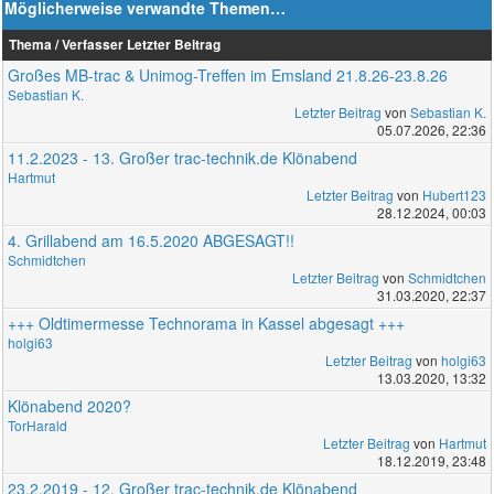
Möglicherweise verwandte Themen…
Thema / Verfasser
Letzter Beitrag
Großes MB-trac & Unimog-Treffen im Emsland 21.8.26-23.8.26
Sebastian K.
Letzter Beitrag
von
Sebastian K.
05.07.2026, 22:36
11.2.2023 - 13. Großer trac-technik.de Klönabend
Hartmut
Letzter Beitrag
von
Hubert123
28.12.2024, 00:03
4. Grillabend am 16.5.2020 ABGESAGT!!
Schmidtchen
Letzter Beitrag
von
Schmidtchen
31.03.2020, 22:37
+++ Oldtimermesse Technorama in Kassel abgesagt +++
holgi63
Letzter Beitrag
von
holgi63
13.03.2020, 13:32
Klönabend 2020?
TorHarald
Letzter Beitrag
von
Hartmut
18.12.2019, 23:48
23.2.2019 - 12. Großer trac-technik.de Klönabend