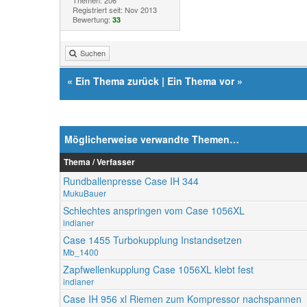
Registriert seit: Nov 2013
Bewertung:
33
Suchen
«
Ein Thema zurück
|
Ein Thema vor
»
Möglicherweise verwandte Themen…
Thema / Verfasser
Rundballenpresse Case IH 344
MukuBauer
Schlechtes anspringen vom Case 1056XL
indianer
Case 1455 Turbokupplung Instandsetzen
Mb_1400
Zapfwellenkupplung Case 1056XL klebt fest
indianer
Case IH 956 xl Riemen zum Kompressor nachspannen