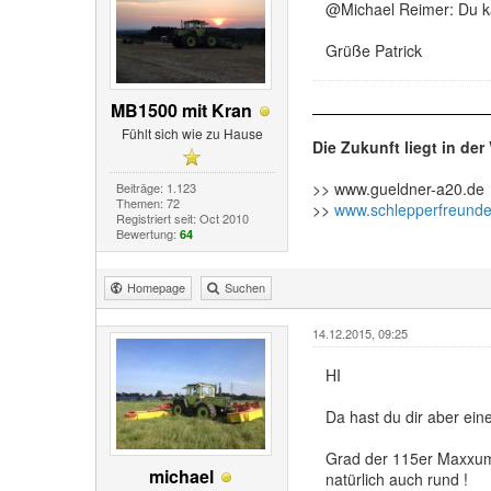
@Michael Reimer: Du ka
Grüße Patrick
MB1500 mit Kran
Fühlt sich wie zu Hause
Die Zukunft liegt in de
>> www.gueldner-a20.de
Beiträge: 1.123
Themen: 72
>>
www.schlepperfreunde
Registriert seit: Oct 2010
Bewertung:
64
Homepage
Suchen
14.12.2015, 09:25
HI
Da hast du dir aber ei
Grad der 115er Maxxum 
michael
natürlich auch rund !