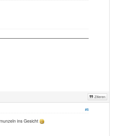
Zitieren
#5
hmunzeln ins Gesicht