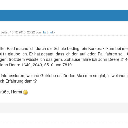
rbeitet: 13.12.2015, 23:22 von
Hartmut
.)
ilfe. Bald mache ich durch die Schule bedingt ein Kurzpraktikum bei 
 glaube Ich. Er hat gesagt, dass ich den auf jeden Fall fahren soll. Al
eigen, trotzdem wüsste ich das gern. Zuhause fahre ich John Deere 214
h John Deere 1640, 2040, 6510 und 7810.
 interessieren, welche Getriebe es für den Maxxum so gibt, in welch
uch Erfahrung damit?
Grüße, Hermi