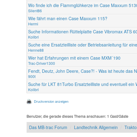
Wo finde ich die Flammglühkerze im Case Maxxum 513
Silent86
Wie fährt man einen Case Maxxum 115?
Hermi
Suche Informationen Rüttelplatte Case Vibromax ATS 6
Kolibri
Suche eine Ersatzteilliste oder Betriebsanleitung für ei
Henne88
Wer hat Erfahrungen mit einem Case MXM´190
Trac-Driver1300
Fendt, Deutz, John Deere, Case?! - Was ist heute das N
900t
Suche für LKT 81Turbo Ersatzteilliste und eventuell ei
Kolibri
Druckversion anzeigen
Benutzer, die gerade dieses Thema anschauen: 1 Gast/Gäste
Das MB-trac Forum
Landtechnik Allgemein
Trakto