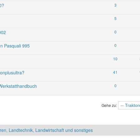
0?
3
5
002
0
nen Pasquali 995
0
10
onplusultra?
41
n Werkstatthandbuch
0
Gehe zu:
ren, Landtechnik, Landwirtschaft und sonstiges