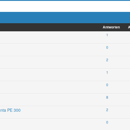
Antworten
A
1
0
2
1
0
8
enta PE 300
2
0