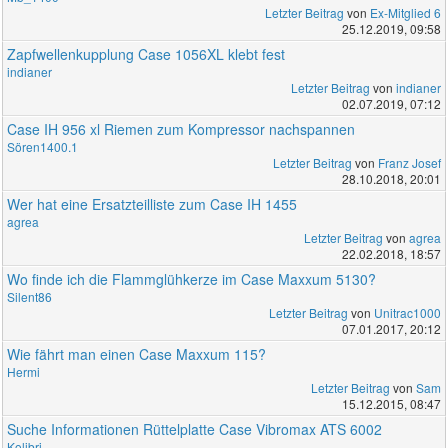
Letzter Beitrag
von
Ex-Mitglied 6
25.12.2019, 09:58
Zapfwellenkupplung Case 1056XL klebt fest
indianer
Letzter Beitrag
von
indianer
02.07.2019, 07:12
Case IH 956 xl Riemen zum Kompressor nachspannen
Sören1400.1
Letzter Beitrag
von
Franz Josef
28.10.2018, 20:01
Wer hat eine Ersatzteilliste zum Case IH 1455
agrea
Letzter Beitrag
von
agrea
22.02.2018, 18:57
Wo finde ich die Flammglühkerze im Case Maxxum 5130?
Silent86
Letzter Beitrag
von
Unitrac1000
07.01.2017, 20:12
Wie fährt man einen Case Maxxum 115?
Hermi
Letzter Beitrag
von
Sam
15.12.2015, 08:47
Suche Informationen Rüttelplatte Case Vibromax ATS 6002
Kolibri