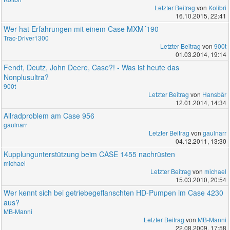
Letzter Beitrag
von
Kolibri
16.10.2015, 22:41
Wer hat Erfahrungen mit einem Case MXM´190
Trac-Driver1300
Letzter Beitrag
von
900t
01.03.2014, 19:14
Fendt, Deutz, John Deere, Case?! - Was ist heute das
Nonplusultra?
900t
Letzter Beitrag
von
Hansbär
12.01.2014, 14:34
Allradproblem am Case 956
gaulnarr
Letzter Beitrag
von
gaulnarr
04.12.2011, 13:30
Kupplungunterstützung beim CASE 1455 nachrüsten
michael
Letzter Beitrag
von
michael
15.03.2010, 20:54
Wer kennt sich bei getriebegeflanschten HD-Pumpen im Case 4230
aus?
MB-Manni
Letzter Beitrag
von
MB-Manni
22.08.2009, 17:58