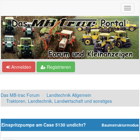
Anmelden
Registrieren
Das MB-trac Forum
Landtechnik Allgemein
Traktoren, Landtechnik, Landwirtschaft und sonstiges
Einspritzpumpe am Case 5130 undicht?
Baumstrukturmodus