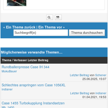
«
Ein Thema zurück
|
Ein Thema vor
»
Möglicherweise verwandte Themen…
Thema / Verfasser
Letzter Beitrag
Rundballenpresse Case IH 344
MukuBauer
Letzter Beitrag
von
Schener
25.06.2025, 15:07
Schlechtes anspringen vom Case 1056XL
indianer
Letzter Beitrag
von
indianer
01.04.2021, 19:53
Case 1455 Turbokupplung Instandsetzen
Mb_1400