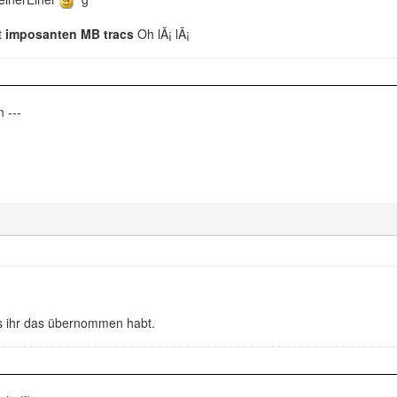
t
imposanten MB tracs
Oh lÃ¡ lÃ¡
 ---
s ihr das übernommen habt.