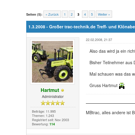
« Zurück
1
2
4
5
Weiter »
Seiten (5):
3
1.3.2008 - Großer trac-technik.de Treff- und Klönab
22.02.2008, 21:37
Also das wird ja ein rich
Bisher Teilnehmer aus 
Mal schauen was das w
Gruss Hartmut
Hartmut
Administrator
Beiträge: 11.995
MBtrac, alles andere ist B
Themen: 1.243
Registriert seit: Nov 2003
Bewertung:
114