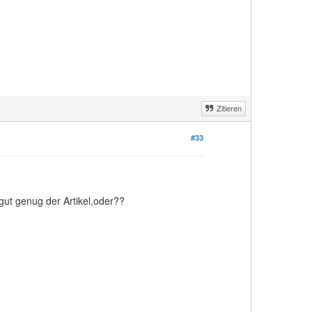
Zitieren
#33
ut genug der Artikel,oder??