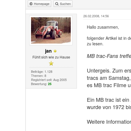
Homepage
Suchen
26.02.2008, 14:56
Hallo zusammen,
folgender Artikel ist in
zu lesen.
jan
MB trac-Fans treffe
Fühlt sich wie zu Hause
Untergeis. Zum ers
Beiträge: 1.128
Themen: 8
tracs am Samstag,
Registriert seit: Aug 2005
es MB trac Filme 
Bewertung:
25
Ein MB trac ist ei
wurde von 1972 bi
Weitere Informati