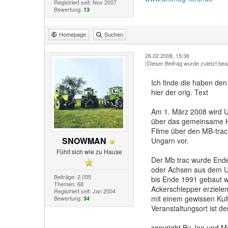
Registriert seit: Nov 2007
Bewertung:
13
Homepage
Suchen
26.02.2008, 15:36
(Dieser Beitrag wurde zuletzt bea
Ich finde die haben den
hier der orig. Text
Am 1. März 2008 wird U
über das gemeinsame Ho
Filme über den MB-trac
SNOWMAN
Ungarn vor.
Fühlt sich wie zu Hause
Der Mb trac wurde Ende 
oder Achsen aus dem U
Beiträge: 2.055
bis Ende 1991 gebaut wu
Themen: 68
Ackerschlepper erzielen
Registriert seit: Jan 2004
mit einem gewissen Kults
Bewertung:
34
Veranstaltungsort ist de
copyright By Jan und M