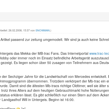
rbeitet: 26.02.2008, 15:37 von
SNOWMAN
.)
 Artikel passend zur zeitung umgemodelt. Wir sind ja auch keine Schrei
ntergeis das Mekka der MB-trac Fans. Das Internetportal
www.trac-tec
bby oder immer noch im Einsatz befindliche Arbeitsgerät auszutaus
 gezeigt. Es liegen schon über 50 zusagen von Teilnehmern aus Deut
der Sechziger Jahre für die Landwirtschaft von Mercedes entwickelt. 
nimogprogramm übernommen. Trotzdem verkörpert der Mb-trac ein e
rde. Damit sind die ältesten Mb-tracs richtige Oldtimer, weil sie älter
 trotz ihres Alters auf dem heutigen Gebrauchtmarkt hohe Notierungen
tatus erklären lässt. Es gibt schließlich nur einen Stern auf dem Acker
r Landgasthof Will in Untergeis. Beginn ist 16:00.
einerEiner
*g*