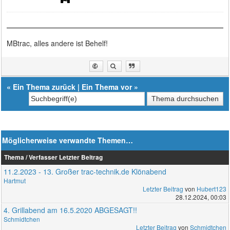
MBtrac, alles andere ist Behelf!
«
Ein Thema zurück
|
Ein Thema vor
»
Möglicherweise verwandte Themen…
Thema / Verfasser
Letzter Beitrag
11.2.2023 - 13. Großer trac-technik.de Klönabend
Hartmut
Letzter Beitrag
von
Hubert123
28.12.2024, 00:03
4. Grillabend am 16.5.2020 ABGESAGT!!
Schmidtchen
Letzter Beitrag
von
Schmidtchen