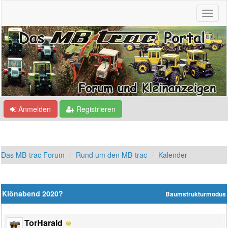
Anmelden
Registrieren
Das MB-trac Forum
Rund um den MB-trac
Kalender
Klönabend 2020?
Baumstrukturmodus
TorHarald