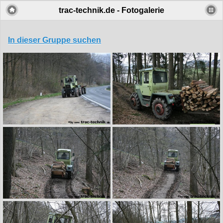
trac-technik.de - Fotogalerie
In dieser Gruppe suchen